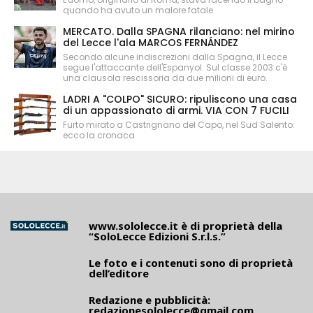
quando ha avuto un malore fatale
MERCATO. Dalla SPAGNA rilanciano: nel mirino
del Lecce l'ala MARCOS FERNÁNDEZ
Secondo alcune indiscrezioni dalla Spagna, il Lecce
segue l'attaccante dell'Espanyol. Sul classe 2003 c'è
una clausola rescissoria da due milioni di euro.
LADRI A "COLPO" SICURO: ripuliscono una casa
di un appassionato di armi. VIA CON 7 FUCILI
Furto mirato a Castrignano del Capo, nel Sud Salento:
ecco la cronaca
www.sololecce.it
è di proprietà della
“SoloLecce Edizioni S.r.l.s.”
Le foto e i contenuti sono di proprietà
dell’editore
Redazione e pubblicità:
redazionesololecce@gmail.com