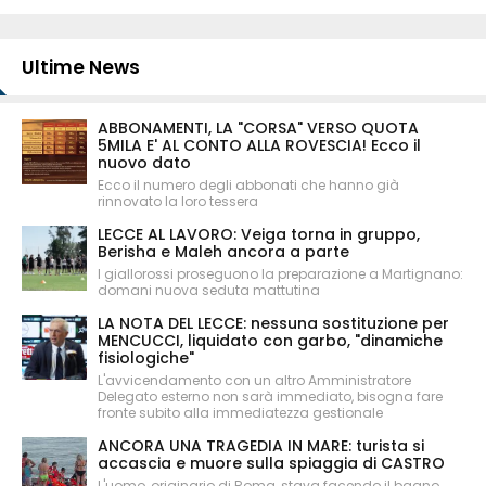
Ultime News
ABBONAMENTI, LA "CORSA" VERSO QUOTA
5MILA E' AL CONTO ALLA ROVESCIA! Ecco il
nuovo dato
Ecco il numero degli abbonati che hanno già
rinnovato la loro tessera
LECCE AL LAVORO: Veiga torna in gruppo,
Berisha e Maleh ancora a parte
I giallorossi proseguono la preparazione a Martignano:
domani nuova seduta mattutina
LA NOTA DEL LECCE: nessuna sostituzione per
MENCUCCI, liquidato con garbo, "dinamiche
fisiologiche"
L'avvicendamento con un altro Amministratore
Delegato esterno non sarà immediato, bisogna fare
fronte subito alla immediatezza gestionale
ANCORA UNA TRAGEDIA IN MARE: turista si
accascia e muore sulla spiaggia di CASTRO
L'uomo, originario di Roma, stava facendo il bagno