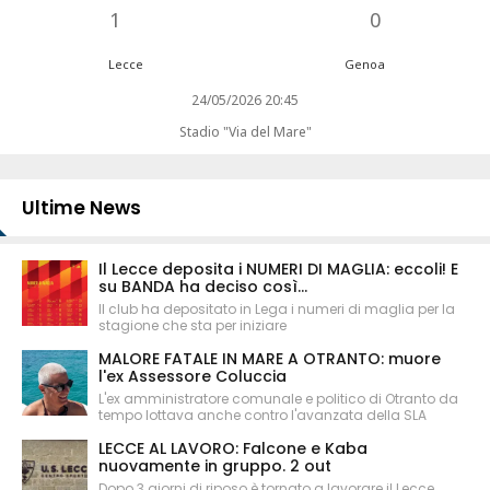
1
0
Lecce
Genoa
24/05/2026 20:45
Stadio "Via del Mare"
Ultime News
Il Lecce deposita i NUMERI DI MAGLIA: eccoli! E
su BANDA ha deciso così...
Il club ha depositato in Lega i numeri di maglia per la
stagione che sta per iniziare
MALORE FATALE IN MARE A OTRANTO: muore
l'ex Assessore Coluccia
L'ex amministratore comunale e politico di Otranto da
tempo lottava anche contro l'avanzata della SLA
LECCE AL LAVORO: Falcone e Kaba
nuovamente in gruppo. 2 out
Dopo 3 giorni di riposo è tornato a lavorare il Lecce.