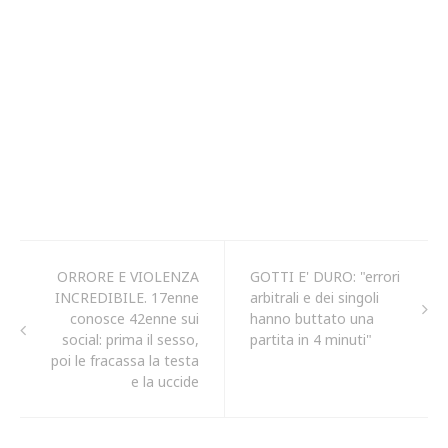
ORRORE E VIOLENZA
GOTTI E' DURO: "errori
INCREDIBILE. 17enne
arbitrali e dei singoli
conosce 42enne sui
hanno buttato una
social: prima il sesso,
partita in 4 minuti"
poi le fracassa la testa
e la uccide