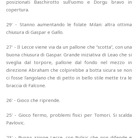
posizionati Baschirotto sull'uomo e Dorgu bravo in
copertura.
29' - Stanno aumentando le folate Milan: altra ottima
chiusura di Gaspar e Gallo.
27' - Il Lecce viene via da un pallone che “scotta”, con una
buona chiusura di Gaspar. Grande iniziativa di Leao che si
sveglia dal torpore, pallone dal fondo nel mezzo in
direzione Abraham che colpirebbe a botta sicura se non
ci fosse l'angolano che di petto in bello stile mette tra le
braccia di Falcone.
26' - Gioco che riprende.
25' - Gioco fermo, problemi fisici per Tomori. Si scalda
Pavlovic.
23' - Buona azione Lecce, con Pulisic che non difende e