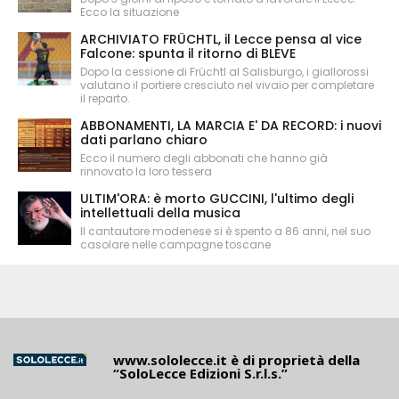
Ecco la situazione
ARCHIVIATO FRÜCHTL, il Lecce pensa al vice
Falcone: spunta il ritorno di BLEVE
Dopo la cessione di Früchtl al Salisburgo, i giallorossi
valutano il portiere cresciuto nel vivaio per completare
il reparto.
ABBONAMENTI, LA MARCIA E' DA RECORD: i nuovi
dati parlano chiaro
Ecco il numero degli abbonati che hanno già
rinnovato la loro tessera
ULTIM'ORA: è morto GUCCINI, l'ultimo degli
intellettuali della musica
Il cantautore modenese si è spento a 86 anni, nel suo
casolare nelle campagne toscane
www.sololecce.it
è di proprietà della
“SoloLecce Edizioni S.r.l.s.”