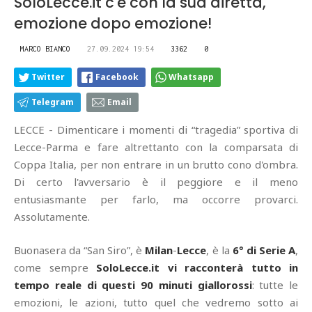
SoloLecce.it c'è con la sua diretta,
emozione dopo emozione!
MARCO BIANCO
27.09.2024 19:54
3362
0
Twitter
Facebook
Whatsapp
Telegram
Email
LECCE - Dimenticare i momenti di “tragedia” sportiva di
Lecce-Parma e fare altrettanto con la comparsata di
Coppa Italia, per non entrare in un brutto cono d'ombra.
Di certo l'avversario è il peggiore e il meno
entusiasmante per farlo, ma occorre provarci.
Assolutamente.
Buonasera da “San Siro”, è
Milan
-
Lecce
, è la
6° di Serie A
,
come sempre
SoloLecce.it vi racconterà tutto in
tempo reale di questi 90 minuti giallorossi
: tutte le
emozioni, le azioni, tutto quel che vedremo sotto ai