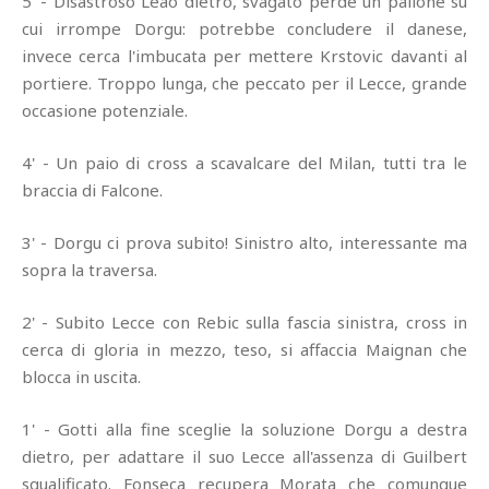
5' - Disastroso Leao dietro, svagato perde un pallone su
cui irrompe Dorgu: potrebbe concludere il danese,
invece cerca l'imbucata per mettere Krstovic davanti al
portiere. Troppo lunga, che peccato per il Lecce, grande
occasione potenziale.
4' - Un paio di cross a scavalcare del Milan, tutti tra le
braccia di Falcone.
3' - Dorgu ci prova subito! Sinistro alto, interessante ma
sopra la traversa.
2' - Subito Lecce con Rebic sulla fascia sinistra, cross in
cerca di gloria in mezzo, teso, si affaccia Maignan che
blocca in uscita.
1' - Gotti alla fine sceglie la soluzione Dorgu a destra
dietro, per adattare il suo Lecce all'assenza di Guilbert
squalificato. Fonseca recupera Morata che comunque