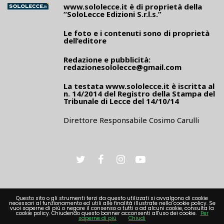
www.sololecce.it
è di proprietà della
“SoloLecce Edizioni S.r.l.s.”
Le foto e i contenuti sono di proprietà
dell’editore
Redazione e pubblicità:
redazionesololecce@gmail.com
La testata
www.sololecce.it
è iscritta al
n. 14/2014 del Registro della Stampa del
Tribunale di Lecce del 14/10/14
Direttore Responsabile Cosimo Carulli
Questo sito o gli strumenti terzi da questo utilizzati si avvalgono di cookie
necessari al funzionamento ed utili alle finalità illustrate nella cookie policy. Se
PRIVACY
vuoi saperne di più o negare il consenso a tutti o ad alcuni cookie, consulta la
cookie policy. Chiudendo questo banner acconsenti all'uso dei cookie.
Per
saperne di più
Chiudi