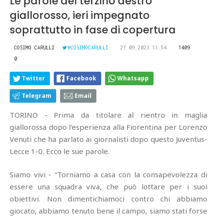
Le parole del terzino destro
giallorosso, ieri impegnato
soprattutto in fase di copertura
COSIMO CARULLI
@COSIMOCARULLI
27.09.2023 11:54
1409
0
Twitter
Facebook
Whatsapp
Telegram
Email
TORINO - Prima da titolare al rientro in maglia
giallorossa dopo l'esperienza alla Fiorentina per Lorenzo
Venuti che ha parlato ai giornalisti dopo questo Juventus-
Lecce 1-0. Ecco le sue parole.
Siamo vivi - “Torniamo a casa con la consapevolezza di
essere una squadra viva, che può lottare per i suoi
obiettivi. Non dimentichiamoci contro chi abbiamo
giocato, abbiamo tenuto bene il campo, siamo stati forse