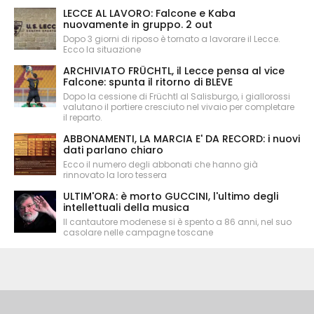
LECCE AL LAVORO: Falcone e Kaba
nuovamente in gruppo. 2 out
Dopo 3 giorni di riposo è tornato a lavorare il Lecce.
Ecco la situazione
ARCHIVIATO FRÜCHTL, il Lecce pensa al vice
Falcone: spunta il ritorno di BLEVE
Dopo la cessione di Früchtl al Salisburgo, i giallorossi
valutano il portiere cresciuto nel vivaio per completare
il reparto.
ABBONAMENTI, LA MARCIA E' DA RECORD: i nuovi
dati parlano chiaro
Ecco il numero degli abbonati che hanno già
rinnovato la loro tessera
ULTIM'ORA: è morto GUCCINI, l'ultimo degli
intellettuali della musica
Il cantautore modenese si è spento a 86 anni, nel suo
casolare nelle campagne toscane