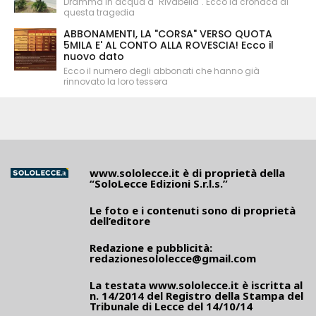
Dramma in acqua a "Rivabella". Ecco la cronaca di
questa tragedia
ABBONAMENTI, LA "CORSA" VERSO QUOTA
5MILA E' AL CONTO ALLA ROVESCIA! Ecco il
nuovo dato
Ecco il numero degli abbonati che hanno già
rinnovato la loro tessera
www.sololecce.it
è di proprietà della
“SoloLecce Edizioni S.r.l.s.”
Le foto e i contenuti sono di proprietà
dell’editore
Redazione e pubblicità:
redazionesololecce@gmail.com
La testata
www.sololecce.it
è iscritta al
n. 14/2014 del Registro della Stampa del
Tribunale di Lecce del 14/10/14