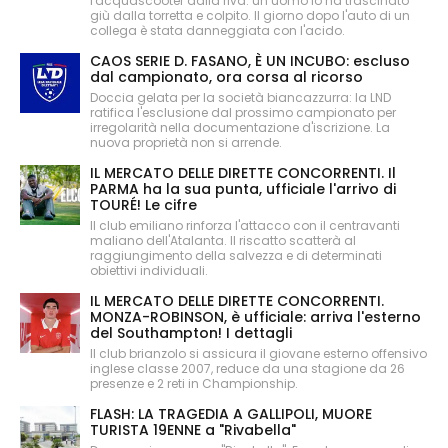
l'acquascooter dalla riva: un uomo lo ha trascinato
giù dalla torretta e colpito. Il giorno dopo l'auto di un
collega è stata danneggiata con l'acido.
CAOS SERIE D. FASANO, È UN INCUBO: escluso
dal campionato, ora corsa al ricorso
Doccia gelata per la società biancazzurra: la LND
ratifica l'esclusione dal prossimo campionato per
irregolarità nella documentazione d'iscrizione. La
nuova proprietà non si arrende.
IL MERCATO DELLE DIRETTE CONCORRENTI. Il
PARMA ha la sua punta, ufficiale l'arrivo di
TOURÉ! Le cifre
Il club emiliano rinforza l'attacco con il centravanti
maliano dell'Atalanta. Il riscatto scatterà al
raggiungimento della salvezza e di determinati
obiettivi individuali.
IL MERCATO DELLE DIRETTE CONCORRENTI.
MONZA-ROBINSON, è ufficiale: arriva l'esterno
del Southampton! I dettagli
Il club brianzolo si assicura il giovane esterno offensivo
inglese classe 2007, reduce da una stagione da 26
presenze e 2 reti in Championship.
FLASH: LA TRAGEDIA A GALLIPOLI, MUORE
TURISTA 19ENNE a "Rivabella"