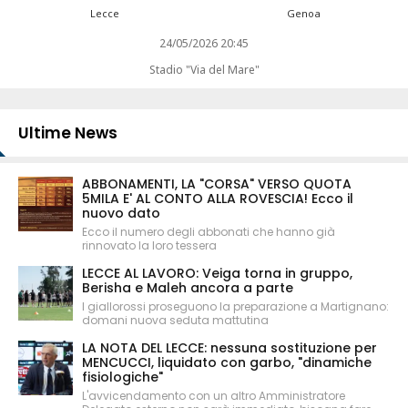
Lecce
Genoa
24/05/2026 20:45
Stadio "Via del Mare"
Ultime News
ABBONAMENTI, LA "CORSA" VERSO QUOTA
5MILA E' AL CONTO ALLA ROVESCIA! Ecco il
nuovo dato
Ecco il numero degli abbonati che hanno già
rinnovato la loro tessera
LECCE AL LAVORO: Veiga torna in gruppo,
Berisha e Maleh ancora a parte
I giallorossi proseguono la preparazione a Martignano:
domani nuova seduta mattutina
LA NOTA DEL LECCE: nessuna sostituzione per
MENCUCCI, liquidato con garbo, "dinamiche
fisiologiche"
L'avvicendamento con un altro Amministratore