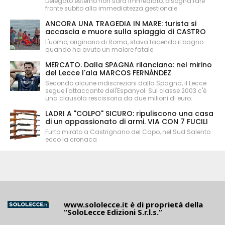
Delegato esterno non sarà immediato, bisogna fare
fronte subito alla immediatezza gestionale
ANCORA UNA TRAGEDIA IN MARE: turista si
accascia e muore sulla spiaggia di CASTRO
L'uomo, originario di Roma, stava facendo il bagno
quando ha avuto un malore fatale
MERCATO. Dalla SPAGNA rilanciano: nel mirino
del Lecce l'ala MARCOS FERNÁNDEZ
Secondo alcune indiscrezioni dalla Spagna, il Lecce
segue l'attaccante dell'Espanyol. Sul classe 2003 c'è
una clausola rescissoria da due milioni di euro.
LADRI A "COLPO" SICURO: ripuliscono una casa
di un appassionato di armi. VIA CON 7 FUCILI
Furto mirato a Castrignano del Capo, nel Sud Salento:
ecco la cronaca
www.sololecce.it
è di proprietà della
“SoloLecce Edizioni S.r.l.s.”