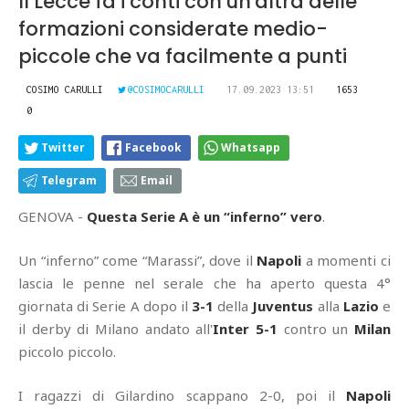
Il Lecce fa i conti con un'altra delle
formazioni considerate medio-
piccole che va facilmente a punti
COSIMO CARULLI
@COSIMOCARULLI
17.09.2023 13:51
1653
0
Twitter
Facebook
Whatsapp
Telegram
Email
GENOVA -
Questa Serie A è un “inferno” vero
.
Un “inferno” come “Marassi”, dove il
Napoli
a momenti ci
lascia le penne nel serale che ha aperto questa 4°
giornata di Serie A dopo il
3-1
della
Juventus
alla
Lazio
e
il derby di Milano andato all'
Inter
5-1
contro un
Milan
piccolo piccolo.
I ragazzi di Gilardino scappano 2-0, poi il
Napoli