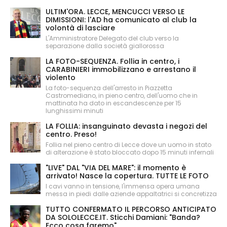
ULTIM'ORA. LECCE, MENCUCCI VERSO LE
DIMISSIONI: l'AD ha comunicato al club la
volontà di lasciare
L'Amministratore Delegato del club verso la
separazione dalla società giallorossa
LA FOTO-SEQUENZA. Follia in centro, i
CARABINIERI immobilizzano e arrestano il
violento
La foto-sequenza dell'arresto in Piazzetta
Castromediano, in pieno centro, dell'uomo che in
mattinata ha dato in escandescenze per 15
lunghissimi minuti
LA FOLLIA: insanguinato devasta i negozi del
centro. Preso!
Follia nel pieno centro di Lecce dove un uomo in stato
di alterazione è stato bloccato dopo 15 minuti infernali
"LIVE" DAL "VIA DEL MARE": il momento è
arrivato! Nasce la copertura. TUTTE LE FOTO
I cavi vanno in tensione, l'immensa opera umana
messa in piedi dalle aziende appaltatrici si concretizza
TUTTO CONFERMATO IL PERCORSO ANTICIPATO
DA SOLOLECCE.IT. Sticchi Damiani: "Banda?
Ecco cosa faremo"