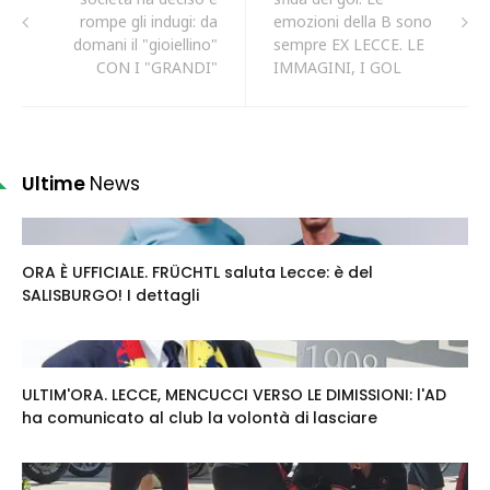
rompe gli indugi: da
emozioni della B sono
domani il "gioiellino"
sempre EX LECCE. LE
CON I "GRANDI"
IMMAGINI, I GOL
Ultime
News
ORA È UFFICIALE. FRÜCHTL saluta Lecce: è del
SALISBURGO! I dettagli
ULTIM'ORA. LECCE, MENCUCCI VERSO LE DIMISSIONI: l'AD
ha comunicato al club la volontà di lasciare