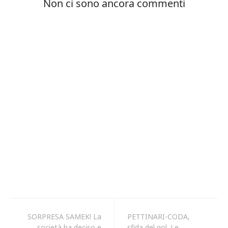
SORPRESA SAMEK! La
PETTINARI-CODA,
società ha deciso e
sfida del gol. Le