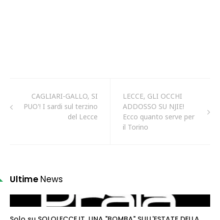
CAGLIARI-GALLO, SI
LECCE, GLI OCCHI
PUO'! I sardi sul terzino
ADDOSSO SU NJIE!
del Lecce
Ecco quanto serve per
il Torino
Ultime
News
Solo su SOLOLECCE.IT. UNA "BOMBA" SULL'ESTATE DELLA