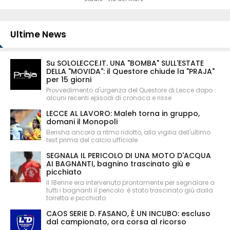
Ultime News
Su SOLOLECCE.IT. UNA "BOMBA" SULL'ESTATE
DELLA "MOVIDA": il Questore chiude la "PRAJA"
per 15 giorni
Provvedimento d'urgenza del Questore di Lecce dopo
alcuni recenti episodi di cronaca e risse
LECCE AL LAVORO: Maleh torna in gruppo,
domani il Monopoli
Berisha ancora a ritmo ridotto, alla vigilia dell'ultimo
test prima del calcio ufficiale
SEGNALA IL PERICOLO DI UNA MOTO D'ACQUA
AI BAGNANTI, bagnino trascinato giù e
picchiato
Il 18enne era intervenuto prontamente per segnalare a
tutti i bagnanti il pericolo: è stato trascinato giù dalla
torretta e picchiato
CAOS SERIE D. FASANO, È UN INCUBO: escluso
dal campionato, ora corsa al ricorso