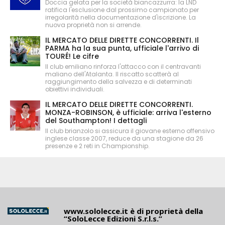
Doccia gelata per la società biancazzurra: la LND
ratifica l'esclusione dal prossimo campionato per
irregolarità nella documentazione d'iscrizione. La
nuova proprietà non si arrende.
IL MERCATO DELLE DIRETTE CONCORRENTI. Il
PARMA ha la sua punta, ufficiale l'arrivo di
TOURÉ! Le cifre
Il club emiliano rinforza l'attacco con il centravanti
maliano dell'Atalanta. Il riscatto scatterà al
raggiungimento della salvezza e di determinati
obiettivi individuali.
IL MERCATO DELLE DIRETTE CONCORRENTI.
MONZA-ROBINSON, è ufficiale: arriva l'esterno
del Southampton! I dettagli
Il club brianzolo si assicura il giovane esterno offensivo
inglese classe 2007, reduce da una stagione da 26
presenze e 2 reti in Championship.
www.sololecce.it
è di proprietà della
“SoloLecce Edizioni S.r.l.s.”