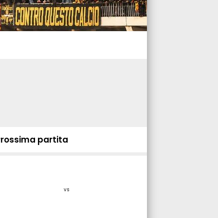
Prossima partita
vs