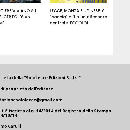
RTIERE VIVIANO SU
LECCE, MONZA E UDINESE: è
' CERTO: "è un
"caccia" a 3 a un difensore
e"
centrale. ECCOLO!
ietà della “SoloLecce Edizioni S.r.l.s.”
di proprietà dell’editore
dazionesololecce@gmail.com
it
è iscritta al n. 14/2014 del Registro della Stampa
14/10/14
mo Carulli