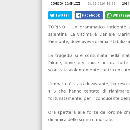
GIORGIO GIANNUZZI
08.06.2026 16:35
2084
Twitter
Facebook
Whatsap
TORINO - Un drammatico incidente st
salentina. La vittima è Daniele Mari
Piemonte, dove aveva oramai stabilizzat
La tragedia si è consumata nella matt
Pilone, dove per cause ancora tutte
scontrata violentemente contro un auto
L'impatto è stato devastante, ha reso i
118 che hanno tentato di rianimare il
fortunatamente, per il conducente dell'a
Ora spetterà alle forze dell'ordine che
dinamica dello scontro mortale.