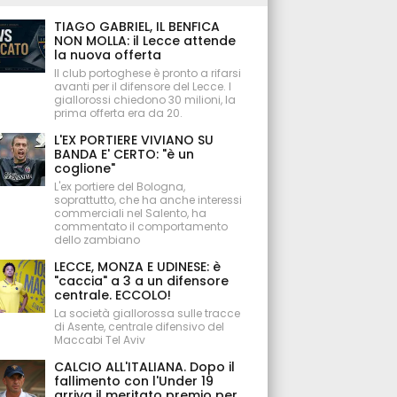
TIAGO GABRIEL, IL BENFICA
NON MOLLA: il Lecce attende
la nuova offerta
Il club portoghese è pronto a rifarsi
avanti per il difensore del Lecce. I
giallorossi chiedono 30 milioni, la
prima offerta era da 20.
L'EX PORTIERE VIVIANO SU
BANDA E' CERTO: "è un
coglione"
L'ex portiere del Bologna,
soprattutto, che ha anche interessi
commerciali nel Salento, ha
commentato il comportamento
dello zambiano
LECCE, MONZA E UDINESE: è
"caccia" a 3 a un difensore
centrale. ECCOLO!
La società giallorossa sulle tracce
di Asente, centrale difensivo del
Maccabi Tel Aviv
CALCIO ALL'ITALIANA. Dopo il
fallimento con l'Under 19
arriva il meritato premio per