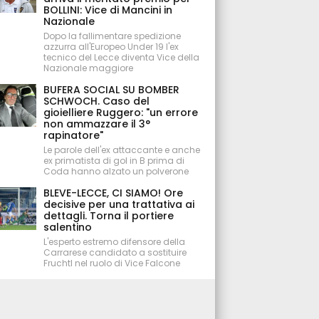
BOLLINI: Vice di Mancini in
Nazionale
Dopo la fallimentare spedizione
azzurra all'Europeo Under 19 l'ex
tecnico del Lecce diventa Vice della
Nazionale maggiore
BUFERA SOCIAL SU BOMBER
SCHWOCH. Caso del
gioielliere Ruggero: "un errore
non ammazzare il 3°
rapinatore"
Le parole dell'ex attaccante e anche
ex primatista di gol in B prima di
Coda hanno alzato un polverone
BLEVE-LECCE, CI SIAMO! Ore
decisive per una trattativa ai
dettagli. Torna il portiere
salentino
L'esperto estremo difensore della
Carrarese candidato a sostituire
Fruchtl nel ruolo di Vice Falcone