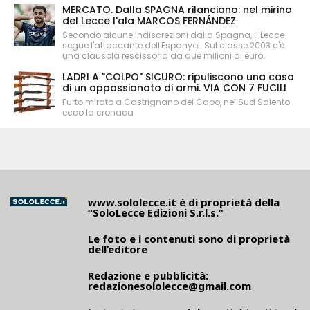
MERCATO. Dalla SPAGNA rilanciano: nel mirino
del Lecce l'ala MARCOS FERNÁNDEZ
Secondo alcune indiscrezioni dalla Spagna, il Lecce
segue l'attaccante dell'Espanyol. Sul classe 2003 c'è
una clausola rescissoria da due milioni di euro.
LADRI A "COLPO" SICURO: ripuliscono una casa
di un appassionato di armi. VIA CON 7 FUCILI
Furto mirato a Castrignano del Capo, nel Sud Salento:
ecco la cronaca
www.sololecce.it
è di proprietà della
“SoloLecce Edizioni S.r.l.s.”
Le foto e i contenuti sono di proprietà
dell’editore
Redazione e pubblicità:
redazionesololecce@gmail.com