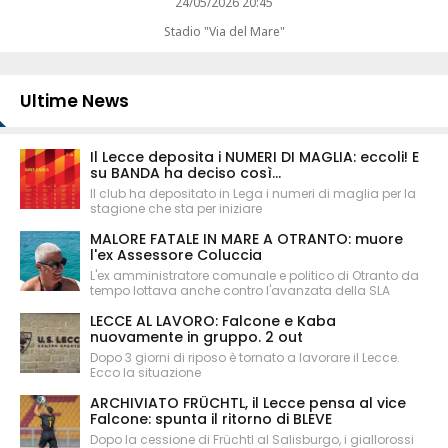
24/05/2026 20:45
Stadio "Via del Mare"
Ultime News
Il Lecce deposita i NUMERI DI MAGLIA: eccoli! E
su BANDA ha deciso così...
Il club ha depositato in Lega i numeri di maglia per la
stagione che sta per iniziare
MALORE FATALE IN MARE A OTRANTO: muore
l'ex Assessore Coluccia
L'ex amministratore comunale e politico di Otranto da
tempo lottava anche contro l'avanzata della SLA
LECCE AL LAVORO: Falcone e Kaba
nuovamente in gruppo. 2 out
Dopo 3 giorni di riposo è tornato a lavorare il Lecce.
Ecco la situazione
ARCHIVIATO FRÜCHTL, il Lecce pensa al vice
Falcone: spunta il ritorno di BLEVE
Dopo la cessione di Früchtl al Salisburgo, i giallorossi