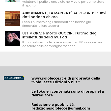
valutano il portiere cresciuto nel vivaio per completare
il reparto.
ABBONAMENTI, LA MARCIA E' DA RECORD: i nuovi
dati parlano chiaro
Ecco il numero degli abbonati che hanno già
rinnovato la loro tessera
ULTIM'ORA: è morto GUCCINI, l'ultimo degli
intellettuali della musica
Il cantautore modenese si è spento a 86 anni, nel suo
casolare nelle campagne toscane
www.sololecce.it
è di proprietà della
“SoloLecce Edizioni S.r.l.s.”
Le foto e i contenuti sono di proprietà
dell’editore
Redazione e pubblicità:
redazionesololecce@gmail.com