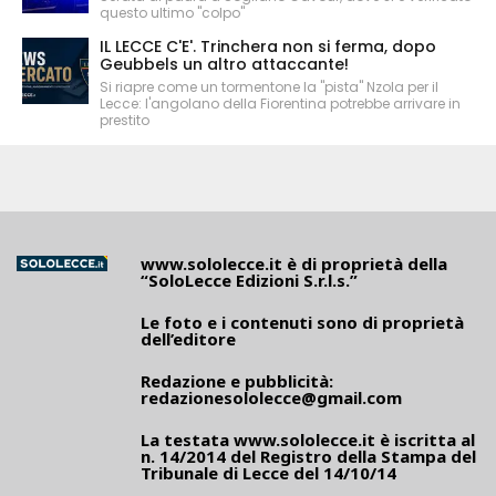
questo ultimo "colpo"
IL LECCE C'E'. Trinchera non si ferma, dopo
Geubbels un altro attaccante!
Si riapre come un tormentone la "pista" Nzola per il
Lecce: l'angolano della Fiorentina potrebbe arrivare in
prestito
www.sololecce.it
è di proprietà della
“SoloLecce Edizioni S.r.l.s.”
Le foto e i contenuti sono di proprietà
dell’editore
Redazione e pubblicità:
redazionesololecce@gmail.com
La testata
www.sololecce.it
è iscritta al
n. 14/2014 del Registro della Stampa del
Tribunale di Lecce del 14/10/14