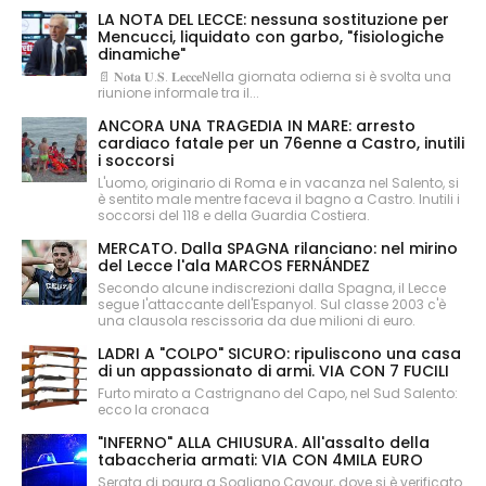
LA NOTA DEL LECCE: nessuna sostituzione per
Mencucci, liquidato con garbo, "fisiologiche
dinamiche"
📄 𝐍𝐨𝐭𝐚 𝐔.𝐒. 𝐋𝐞𝐜𝐜𝐞Nella giornata odierna si è svolta una
riunione informale tra il...
ANCORA UNA TRAGEDIA IN MARE: arresto
cardiaco fatale per un 76enne a Castro, inutili
i soccorsi
L'uomo, originario di Roma e in vacanza nel Salento, si
è sentito male mentre faceva il bagno a Castro. Inutili i
soccorsi del 118 e della Guardia Costiera.
MERCATO. Dalla SPAGNA rilanciano: nel mirino
del Lecce l'ala MARCOS FERNÁNDEZ
Secondo alcune indiscrezioni dalla Spagna, il Lecce
segue l'attaccante dell'Espanyol. Sul classe 2003 c'è
una clausola rescissoria da due milioni di euro.
LADRI A "COLPO" SICURO: ripuliscono una casa
di un appassionato di armi. VIA CON 7 FUCILI
Furto mirato a Castrignano del Capo, nel Sud Salento:
ecco la cronaca
"INFERNO" ALLA CHIUSURA. All'assalto della
tabaccheria armati: VIA CON 4MILA EURO
Serata di paura a Sogliano Cavour, dove si è verificato