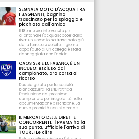
SEGNALA MOTO D'ACQUA TRA
I BAGNANTI, bagnino
trascinato per la spiaggia e
picchiato dall'amico
Il 18enne era intervenuto per
allontanare l'acquascooter dalla
riva: un uomo lo ha trascinato giù
dalla torretta e colpito. Il giorno
dopo l'auto di un collega è stata
danneggiata con l'acido.
CAOS SERIE D. FASANO, È UN
INCUBO: escluso dal
campionato, ora corsa al
ricorso
Doccia gelata per la società
biancazzurra: la LND ratifica
l'esclusione dal prossimo
campionato per irregolarità nella
documentazione d'iscrizione. La
nuova proprietà non si arrende.
IL MERCATO DELLE DIRETTE
CONCORRENTI. Il PARMA ha la
sua punta, ufficiale l'arrivo di
TOURÉ! Le cifre
Il club emiliano rinforza l'attacco