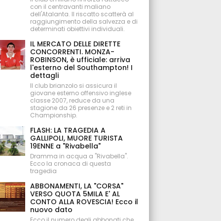
con il centravanti maliano
dell'Atalanta. Il riscatto scatterà al
raggiungimento della salvezza e di
determinati obiettivi individuali.
IL MERCATO DELLE DIRETTE
CONCORRENTI. MONZA-
ROBINSON, è ufficiale: arriva
l'esterno del Southampton! I
dettagli
Il club brianzolo si assicura il
giovane esterno offensivo inglese
classe 2007, reduce da una
stagione da 26 presenze e 2 reti in
Championship.
FLASH: LA TRAGEDIA A
GALLIPOLI, MUORE TURISTA
19ENNE a "Rivabella"
Dramma in acqua a "Rivabella".
Ecco la cronaca di questa
tragedia
ABBONAMENTI, LA "CORSA"
VERSO QUOTA 5MILA E' AL
CONTO ALLA ROVESCIA! Ecco il
nuovo dato
Ecco il numero degli abbonati che