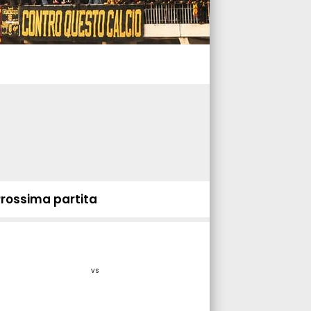
Prossima partita
vs