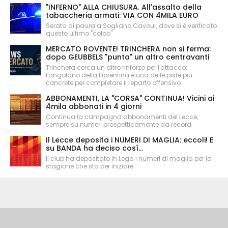
"INFERNO" ALLA CHIUSURA. All'assalto della
tabaccheria armati: VIA CON 4MILA EURO
Serata di paura a Sogliano Cavour, dove si è verificato
questo ultimo "colpo"
MERCATO ROVENTE! TRINCHERA non si ferma:
dopo GEUBBELS "punta" un altro centravanti
Trinchera cerca un altro rinforzo per l'attacco:
l'angolano della Fiorentina è una delle piste più
concrete per completare il reparto offensivo.
ABBONAMENTI, LA "CORSA" CONTINUA! Vicini ai
4mila abbonati in 4 giorni
Continua la campagna abbonamenti del Lecce,
sempre su numeri prospetticamente da record
Il Lecce deposita i NUMERI DI MAGLIA: eccoli! E
su BANDA ha deciso così...
Il club ha depositato in Lega i numeri di maglia per la
stagione che sta per iniziare