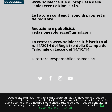
www.sololecce.it
è di proprietà della
“SoloLecce Edizioni S.r.l.s.”
Le foto e i contenuti sono di proprietà
dell’editore
Redazione e pubblicità:
redazionesololecce@gmail.com
La testata
www.sololecce.it
è iscritta al
n. 14/2014 del Registro della Stampa del
Tribunale di Lecce del 14/10/14
Direttore Responsabile Cosimo Carulli
Questo sito o gli strumenti terzi da questo utilizzati si avvalgono di cookie
necessari al funzionamento ed utili alle finalità illustrate nella cookie policy. Se
PRIVACY
vuoi saperne di più o negare il consenso a tutti o ad alcuni cookie, consulta la
cookie policy. Chiudendo questo banner acconsenti all'uso dei cookie.
Per
saperne di più
Chiudi