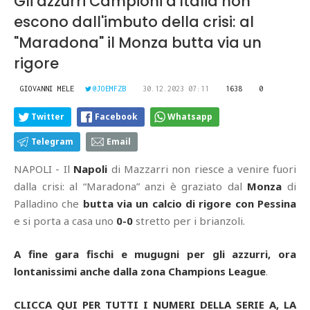
Gli azzurri Campioni d'Italia non
escono dall'imbuto della crisi: al
"Maradona" il Monza butta via un
rigore
GIOVANNI MELE
@JOEMFZB
30.12.2023 07:11
1638
0
Twitter
Facebook
Whatsapp
Telegram
Email
NAPOLI - Il
Napoli
di Mazzarri non riesce a venire fuori
dalla crisi: al “Maradona” anzi è graziato dal
Monza
di
Palladino che
butta via un calcio di rigore con Pessina
e si porta a casa uno
0-0
stretto per i brianzoli.
A fine gara fischi e mugugni per gli azzurri, ora
lontanissimi anche dalla zona Champions League
.
CLICCA QUI PER TUTTI I NUMERI DELLA SERIE A, LA