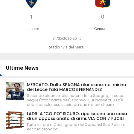
1
0
Lecce
Genoa
24/05/2026 20:45
Stadio "Via del Mare"
Ultime News
MERCATO. Dalla SPAGNA rilanciano: nel mirino
del Lecce l'ala MARCOS FERNÁNDEZ
Secondo alcune indiscrezioni dalla Spagna, il Lecce
segue l'attaccante dell'Espanyol. Sul classe 2003 c'è
una clausola rescissoria da due milioni di euro.
LADRI A "COLPO" SICURO: ripuliscono una casa
di un appassionato di armi. VIA CON 7 FUCILI
Furto mirato a Castrignano del Capo, nel Sud Salento:
ecco la cronaca