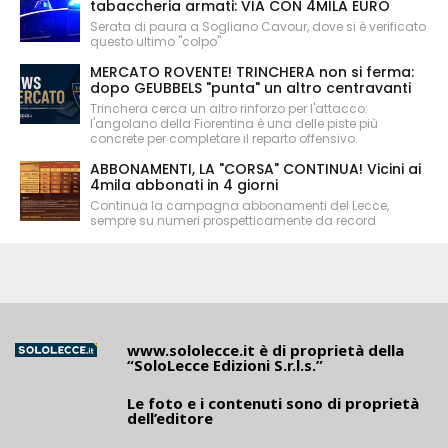
tabaccheria armati: VIA CON 4MILA EURO
Serata di paura a Sogliano Cavour, dove si è verificato
questo ultimo "colpo"
MERCATO ROVENTE! TRINCHERA non si ferma:
dopo GEUBBELS "punta" un altro centravanti
Trinchera cerca un altro rinforzo per l'attacco:
l'angolano della Fiorentina è una delle piste più
concrete per completare il reparto offensivo.
ABBONAMENTI, LA "CORSA" CONTINUA! Vicini ai
4mila abbonati in 4 giorni
Continua la campagna abbonamenti del Lecce,
sempre su numeri prospetticamente da record
www.sololecce.it
è di proprietà della
“SoloLecce Edizioni S.r.l.s.”
Le foto e i contenuti sono di proprietà
dell’editore