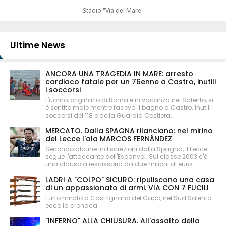
Stadio "Via del Mare"
Ultime News
ANCORA UNA TRAGEDIA IN MARE: arresto
cardiaco fatale per un 76enne a Castro, inutili
i soccorsi
L'uomo, originario di Roma e in vacanza nel Salento, si
è sentito male mentre faceva il bagno a Castro. Inutili i
soccorsi del 118 e della Guardia Costiera.
MERCATO. Dalla SPAGNA rilanciano: nel mirino
del Lecce l'ala MARCOS FERNÁNDEZ
Secondo alcune indiscrezioni dalla Spagna, il Lecce
segue l'attaccante dell'Espanyol. Sul classe 2003 c'è
una clausola rescissoria da due milioni di euro.
LADRI A "COLPO" SICURO: ripuliscono una casa
di un appassionato di armi. VIA CON 7 FUCILI
Furto mirato a Castrignano del Capo, nel Sud Salento:
ecco la cronaca
"INFERNO" ALLA CHIUSURA. All'assalto della