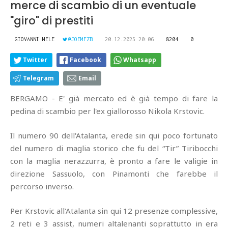
merce di scambio di un eventuale
"giro" di prestiti
GIOVANNI MELE
@JOEMFZB
20.12.2025 20:06
8204
0
Twitter
Facebook
Whatsapp
Telegram
Email
BERGAMO - E' già mercato ed è già tempo di fare la
pedina di scambio per l'ex giallorosso Nikola Krstovic.
Il numero 90 dell'Atalanta, erede sin qui poco fortunato
del numero di maglia storico che fu del “Tir” Tiribocchi
con la maglia nerazzurra, è pronto a fare le valigie in
direzione Sassuolo, con Pinamonti che farebbe il
percorso inverso.
Per Krstovic all'Atalanta sin qui 12 presenze complessive,
2 reti e 3 assist, numeri altalenanti soprattutto in era