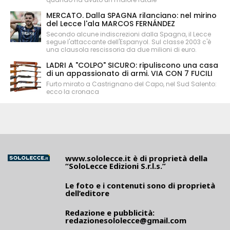
MERCATO. Dalla SPAGNA rilanciano: nel mirino
del Lecce l'ala MARCOS FERNÁNDEZ
Secondo alcune indiscrezioni dalla Spagna, il Lecce
segue l'attaccante dell'Espanyol. Sul classe 2003 c'è
una clausola rescissoria da due milioni di euro.
LADRI A "COLPO" SICURO: ripuliscono una casa
di un appassionato di armi. VIA CON 7 FUCILI
Furto mirato a Castrignano del Capo, nel Sud Salento:
ecco la cronaca
www.sololecce.it
è di proprietà della
“SoloLecce Edizioni S.r.l.s.”
Le foto e i contenuti sono di proprietà
dell’editore
Redazione e pubblicità:
redazionesololecce@gmail.com