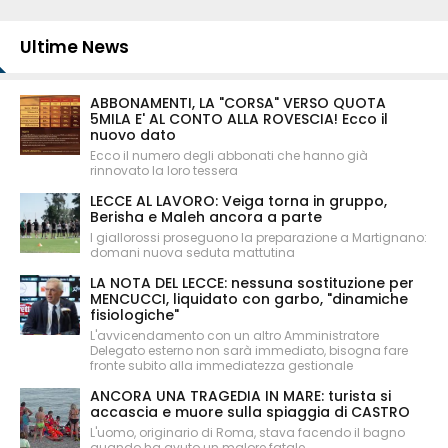
Ultime News
ABBONAMENTI, LA "CORSA" VERSO QUOTA
5MILA E' AL CONTO ALLA ROVESCIA! Ecco il
nuovo dato
Ecco il numero degli abbonati che hanno già
rinnovato la loro tessera
LECCE AL LAVORO: Veiga torna in gruppo,
Berisha e Maleh ancora a parte
I giallorossi proseguono la preparazione a Martignano:
domani nuova seduta mattutina
LA NOTA DEL LECCE: nessuna sostituzione per
MENCUCCI, liquidato con garbo, "dinamiche
fisiologiche"
L'avvicendamento con un altro Amministratore
Delegato esterno non sarà immediato, bisogna fare
fronte subito alla immediatezza gestionale
ANCORA UNA TRAGEDIA IN MARE: turista si
accascia e muore sulla spiaggia di CASTRO
L'uomo, originario di Roma, stava facendo il bagno
quando ha avuto un malore fatale