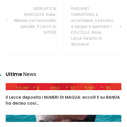
MERCATO &
PARLANO
EURO2024. Italia-
TARANTINO, li
Albania con l'osservato
accerchiano, li pestano
speciale. Il Lecce su
a sangue e spuntano i
SEFERI
COLTELLI. Rissa
Lecce-Taranto in
discoteca
Ultime
News
Il Lecce deposita i NUMERI DI MAGLIA: eccoli! E su BANDA
ha deciso così...