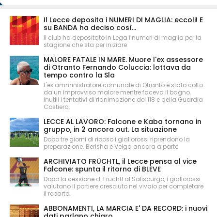
Il Lecce deposita i NUMERI DI MAGLIA: eccoli! E
su BANDA ha deciso così...
Il club ha depositato in Lega i numeri di maglia per la
stagione che sta per iniziare
MALORE FATALE IN MARE. Muore l'ex assessore
di Otranto Fernando Coluccia: lottava da
tempo contro la Sla
L'ex amministratore comunale di Otranto è stato colto
da un improvviso malore mentre faceva il bagno.
Inutili i tentativi di rianimazione del 118 e della Guardia
Costiera.
LECCE AL LAVORO: Falcone e Kaba tornano in
gruppo, in 2 ancora out. La situazione
Dopo tre giorni di riposo i giallorossi riprendono la
preparazione. Berisha e Veiga ancora a parte
ARCHIVIATO FRÜCHTL, il Lecce pensa al vice
Falcone: spunta il ritorno di BLEVE
Dopo la cessione di Früchtl al Salisburgo, i giallorossi
valutano il portiere cresciuto nel vivaio per completare
il reparto.
ABBONAMENTI, LA MARCIA E' DA RECORD: i nuovi
dati parlano chiaro