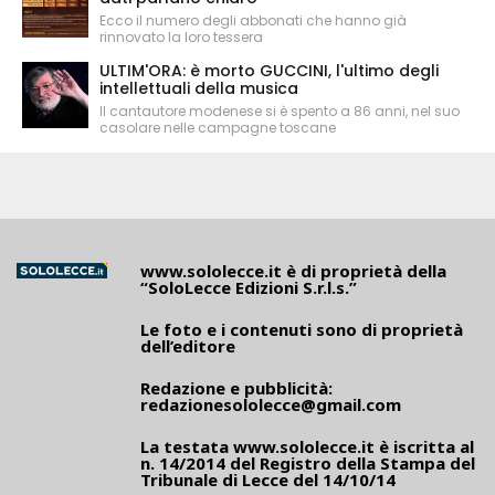
Ecco il numero degli abbonati che hanno già
rinnovato la loro tessera
ULTIM'ORA: è morto GUCCINI, l'ultimo degli
intellettuali della musica
Il cantautore modenese si è spento a 86 anni, nel suo
casolare nelle campagne toscane
www.sololecce.it
è di proprietà della
“SoloLecce Edizioni S.r.l.s.”
Le foto e i contenuti sono di proprietà
dell’editore
Redazione e pubblicità:
redazionesololecce@gmail.com
La testata
www.sololecce.it
è iscritta al
n. 14/2014 del Registro della Stampa del
Tribunale di Lecce del 14/10/14