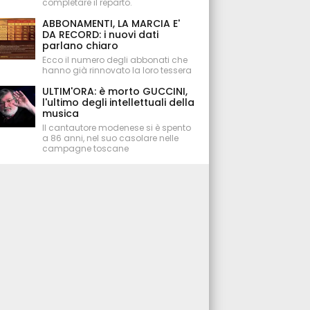
completare il reparto.
ABBONAMENTI, LA MARCIA E'
DA RECORD: i nuovi dati
parlano chiaro
Ecco il numero degli abbonati che
hanno già rinnovato la loro tessera
ULTIM'ORA: è morto GUCCINI,
l'ultimo degli intellettuali della
musica
Il cantautore modenese si è spento
a 86 anni, nel suo casolare nelle
campagne toscane