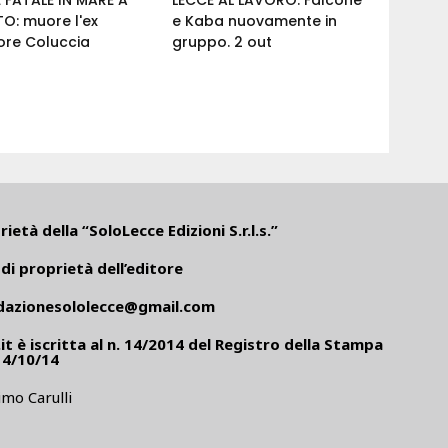
O: muore l'ex
e Kaba nuovamente in
ore Coluccia
gruppo. 2 out
ietà della “SoloLecce Edizioni S.r.l.s.”
di proprietà dell’editore
dazionesololecce@gmail.com
it
è iscritta al n. 14/2014 del Registro della Stampa
14/10/14
mo Carulli