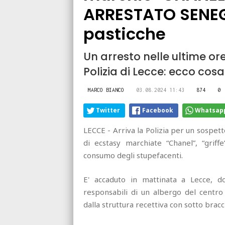
ARRESTATO SENEG
pasticche
Un arresto nelle ultime or
Polizia di Lecce: ecco cos
MARCO BIANCO
03.08.2024 11:43
874
0
Twitter
Facebook
Whatsap
LECCE - Arriva la Polizia per un sospet
di ecstasy marchiate “Chanel”, “griffe
consumo degli stupefacenti.
E' accaduto in mattinata a Lecce, d
responsabili di un albergo del centro
dalla struttura recettiva con sotto bracci