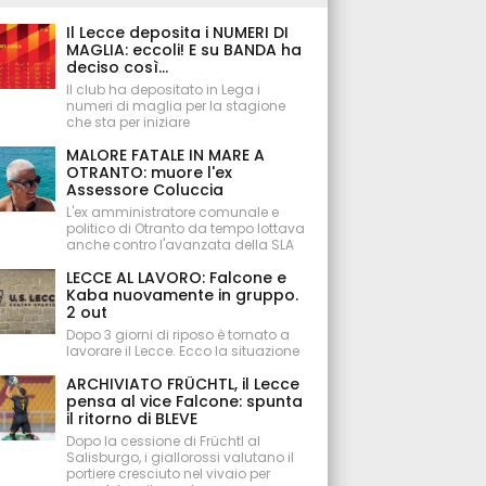
Il Lecce deposita i NUMERI DI
MAGLIA: eccoli! E su BANDA ha
deciso così...
Il club ha depositato in Lega i
numeri di maglia per la stagione
che sta per iniziare
MALORE FATALE IN MARE A
OTRANTO: muore l'ex
Assessore Coluccia
L'ex amministratore comunale e
politico di Otranto da tempo lottava
anche contro l'avanzata della SLA
LECCE AL LAVORO: Falcone e
Kaba nuovamente in gruppo.
2 out
Dopo 3 giorni di riposo è tornato a
lavorare il Lecce. Ecco la situazione
ARCHIVIATO FRÜCHTL, il Lecce
pensa al vice Falcone: spunta
il ritorno di BLEVE
Dopo la cessione di Früchtl al
Salisburgo, i giallorossi valutano il
portiere cresciuto nel vivaio per