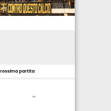
Prossima partita
vs