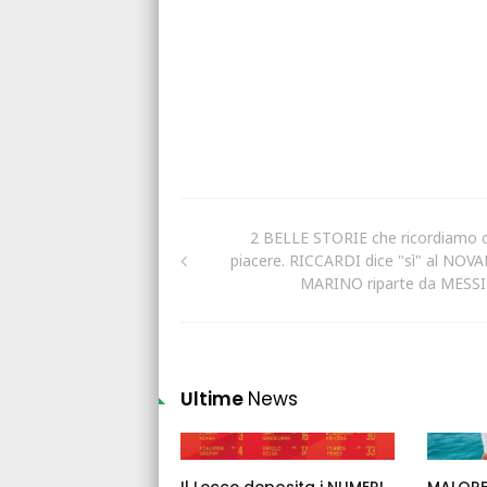
2 BELLE STORIE che ricordiamo 
piacere. RICCARDI dice "sì" al NOVA
MARINO riparte da MESS
Ultime
News
Il Lecce deposita i NUMERI
MALORE