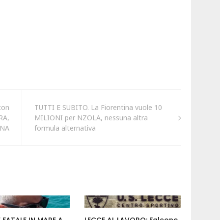
con
TUTTI E SUBITO. La Fiorentina vuole 10
RA,
MILIONI per NZOLA, nessuna altra
INA
formula alternativa
 FATALE IN MARE A
LECCE AL LAVORO: Falcone