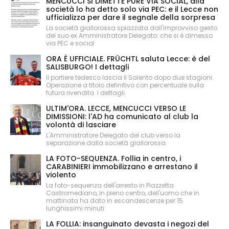
MENCUCCI SI DIMETTE PURE VIA SOCIAL, alla
società lo ha detto solo via PEC: e il Lecce non
ufficializza per dare il segnale della sorpresa
La società giallorossa spiazzata dall'improvviso gesto
del suo ex Amministratore Delegato: che si è dimesso
via PEC e social
ORA È UFFICIALE. FRÜCHTL saluta Lecce: è del
SALISBURGO! I dettagli
Il portiere tedesco lascia il Salento dopo due stagioni.
Operazione a titolo definitivo con percentuale sulla
futura rivendita. I dettagli.
ULTIM'ORA. LECCE, MENCUCCI VERSO LE
DIMISSIONI: l'AD ha comunicato al club la
volontà di lasciare
L'Amministratore Delegato del club verso la
separazione dalla società giallorossa
LA FOTO-SEQUENZA. Follia in centro, i
CARABINIERI immobilizzano e arrestano il
violento
La foto-sequenza dell'arresto in Piazzetta
Castromediano, in pieno centro, dell'uomo che in
mattinata ha dato in escandescenze per 15
lunghissimi minuti
LA FOLLIA: insanguinato devasta i negozi del