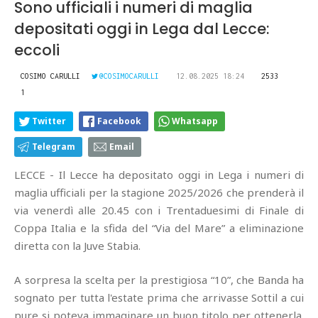
Sono ufficiali i numeri di maglia
depositati oggi in Lega dal Lecce:
eccoli
COSIMO CARULLI
@COSIMOCARULLI
12.08.2025 18:24
2533
1
Twitter
Facebook
Whatsapp
Telegram
Email
LECCE - Il Lecce ha depositato oggi in Lega i numeri di
maglia ufficiali per la stagione 2025/2026 che prenderà il
via venerdì alle 20.45 con i Trentaduesimi di Finale di
Coppa Italia e la sfida del “Via del Mare” a eliminazione
diretta con la Juve Stabia.
A sorpresa la scelta per la prestigiosa “10”, che Banda ha
sognato per tutta l'estate prima che arrivasse Sottil a cui
pure si poteva immaginare un buon titolo per ottenerla.