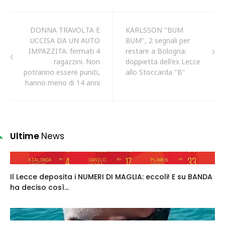
DONNA TRAVOLTA E
KARLSSON "BUM
UCCISA DA UN AUTO
BUM", 2 segnali per
IMPAZZITA: fermati 4
restare a Bologna:
ragazzini. Non
doppietta dell'ex Lecce
potranno essere puniti,
allo Stoccarda "B"
hanno meno di 14 anni
Ultime
News
Il Lecce deposita i NUMERI DI MAGLIA: eccoli! E su BANDA
ha deciso così...