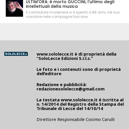
ULTIM'ORA: è morto GUCCINI, l'ultimo degli
intellettuali della musica
Il cantautore modenese si è spento a 86 anni, nel suo
casolare nelle campagne toscane
www.sololecce.it
è di proprietà della
“SoloLecce Edizioni S.r.l.s.”
Le foto e i contenuti sono di proprietà
dell’editore
Redazione e pubblicità:
redazionesololecce@gmail.com
La testata
www.sololecce.it
è iscritta al
n. 14/2014 del Registro della Stampa del
Tribunale di Lecce del 14/10/14
Direttore Responsabile Cosimo Carulli