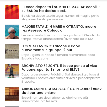
Il Lecce deposita i NUMERI DI MAGLIA: eccoli! E
su BANDA ha deciso così...
Il club ha depositato in Lega i numeri di maglia per la
stagione che sta per iniziare
MALORE FATALE IN MARE A OTRANTO: muore
l'ex Assessore Coluccia
L'ex amministratore comunale e politico di Otranto da
tempo lottava anche contro l'avanzata della SLA
LECCE AL LAVORO: Falcone e Kaba
nuovamente in gruppo. 2 out
Dopo 3 giorni di riposo è tornato a lavorare il Lecce.
Ecco la situazione
ARCHIVIATO FRÜCHTL, il Lecce pensa al vice
Falcone: spunta il ritorno di BLEVE
Dopo la cessione di Früchtl al Salisburgo, i giallorossi
valutano il portiere cresciuto nel vivaio per completare
il reparto.
ABBONAMENTI, LA MARCIA E' DA RECORD: i nuovi
dati parlano chiaro
Ecco il numero degli abbonati che hanno già
rinnovato la loro tessera