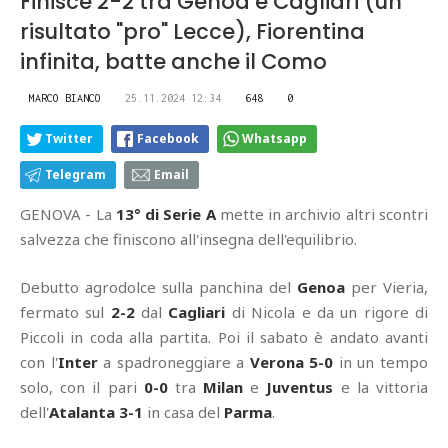
Finisce 2-2 tra Genoa e Cagliari (un
risultato "pro" Lecce), Fiorentina
infinita, batte anche il Como
MARCO BIANCO
25.11.2024 12:34
648
0
Twitter
Facebook
Whatsapp
Telegram
Email
GENOVA - La
13° di Serie A
mette in archivio altri scontri
salvezza che finiscono all'insegna dell'equilibrio.
Debutto agrodolce sulla panchina del
Genoa
per Vieria,
fermato sul
2-2
dal
Cagliari
di Nicola e da un rigore di
Piccoli in coda alla partita. Poi il sabato è andato avanti
con l'
Inter
a spadroneggiare a
Verona
5-0
in un tempo
solo, con il pari
0-0
tra
Milan
e
Juventus
e la vittoria
dell'
Atalanta
3-1
in casa del
Parma
.