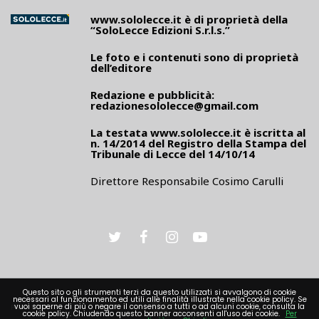
www.sololecce.it
è di proprietà della
“SoloLecce Edizioni S.r.l.s.”
Le foto e i contenuti sono di proprietà
dell’editore
Redazione e pubblicità:
redazionesololecce@gmail.com
La testata
www.sololecce.it
è iscritta al
n. 14/2014 del Registro della Stampa del
Tribunale di Lecce del 14/10/14
Direttore Responsabile Cosimo Carulli
Questo sito o gli strumenti terzi da questo utilizzati si avvalgono di cookie
necessari al funzionamento ed utili alle finalità illustrate nella cookie policy. Se
PRIVACY
vuoi saperne di più o negare il consenso a tutti o ad alcuni cookie, consulta la
cookie policy. Chiudendo questo banner acconsenti all'uso dei cookie.
Per