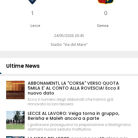
1
0
Lecce
Genoa
24/05/2026 20:45
Stadio "Via del Mare"
Ultime News
ABBONAMENTI, LA "CORSA" VERSO QUOTA
5MILA E' AL CONTO ALLA ROVESCIA! Ecco il
nuovo dato
Ecco il numero degli abbonati che hanno già
rinnovato la loro tessera
LECCE AL LAVORO: Veiga torna in gruppo,
Berisha e Maleh ancora a parte
I giallorossi proseguono la preparazione a Martignano:
domani nuova seduta mattutina