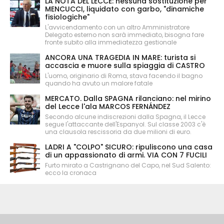
LA NOTA DEL LECCE: nessuna sostituzione per
MENCUCCI, liquidato con garbo, "dinamiche
fisiologiche"
L'avvicendamento con un altro Amministratore
Delegato esterno non sarà immediato, bisogna fare
fronte subito alla immediatezza gestionale
ANCORA UNA TRAGEDIA IN MARE: turista si
accascia e muore sulla spiaggia di CASTRO
L'uomo, originario di Roma, stava facendo il bagno
quando ha avuto un malore fatale
MERCATO. Dalla SPAGNA rilanciano: nel mirino
del Lecce l'ala MARCOS FERNÁNDEZ
Secondo alcune indiscrezioni dalla Spagna, il Lecce
segue l'attaccante dell'Espanyol. Sul classe 2003 c'è
una clausola rescissoria da due milioni di euro.
LADRI A "COLPO" SICURO: ripuliscono una casa
di un appassionato di armi. VIA CON 7 FUCILI
Furto mirato a Castrignano del Capo, nel Sud Salento:
ecco la cronaca