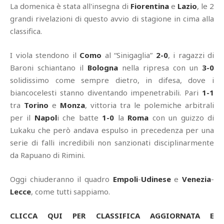
La domenica è stata all'insegna di
Fiorentina
e
Lazio
, le 2
grandi rivelazioni di questo avvio di stagione in cima alla
classifica.
I viola stendono il
Como
al “Sinigaglia”
2-0
, i ragazzi di
Baroni schiantano il
Bologna
nella ripresa con un
3-0
solidissimo come sempre dietro, in difesa, dove i
biancocelesti stanno diventando impenetrabili. Pari
1-1
tra
Torino
e
Monza
, vittoria tra le polemiche arbitrali
per il
Napol
i che batte
1-0
la
Roma
con un guizzo di
Lukaku che però andava espulso in precedenza per una
serie di falli incredibili non sanzionati disciplinarmente
da Rapuano di Rimini.
Oggi chiuderanno il quadro
Empoli
-
Udinese
e
Venezia
-
Lecce
, come tutti sappiamo.
CLICCA QUI PER CLASSIFICA AGGIORNATA E