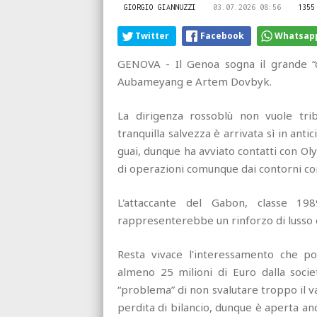
GIORGIO GIANNUZZI
03.07.2026 08:56
1355
Twitter
Facebook
Whatsap
GENOVA - Il Genoa sogna il grande “
Aubameyang e Artem Dovbyk.
La dirigenza rossoblù non vuole tri
tranquilla salvezza è arrivata sì in a
guai, dunque ha avviato contatti con Oly
di operazioni comunque dai contorni co
L'attaccante del Gabon, classe 1
rappresenterebbe un rinforzo di lusso 
Resta vivace l'interessamento che po
almeno 25 milioni di Euro dalla socie
“problema” di non svalutare troppo il 
perdita di bilancio, dunque è aperta anc