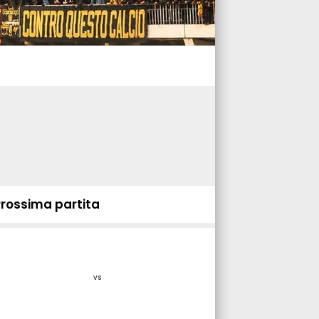
Prossima partita
vs