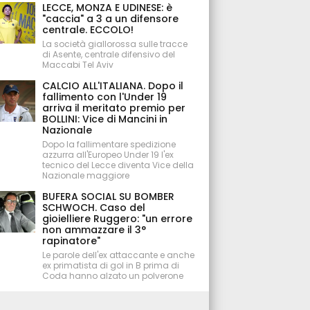
LECCE, MONZA E UDINESE: è
"caccia" a 3 a un difensore
centrale. ECCOLO!
La società giallorossa sulle tracce
di Asente, centrale difensivo del
Maccabi Tel Aviv
CALCIO ALL'ITALIANA. Dopo il
fallimento con l'Under 19
arriva il meritato premio per
BOLLINI: Vice di Mancini in
Nazionale
Dopo la fallimentare spedizione
azzurra all'Europeo Under 19 l'ex
tecnico del Lecce diventa Vice della
Nazionale maggiore
BUFERA SOCIAL SU BOMBER
SCHWOCH. Caso del
gioielliere Ruggero: "un errore
non ammazzare il 3°
rapinatore"
Le parole dell'ex attaccante e anche
ex primatista di gol in B prima di
Coda hanno alzato un polverone