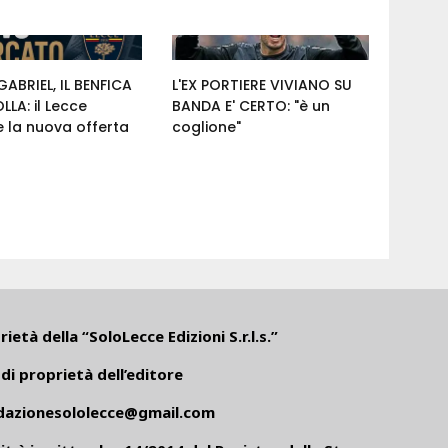
ABRIEL, IL BENFICA
L'EX PORTIERE VIVIANO SU
LA: il Lecce
BANDA E' CERTO: "è un
 la nuova offerta
coglione"
ietà della “SoloLecce Edizioni S.r.l.s.”
di proprietà dell’editore
dazionesololecce@gmail.com