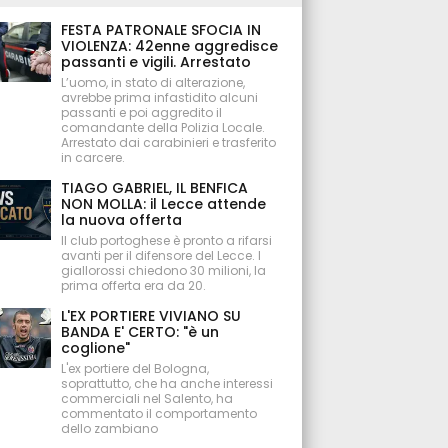
FESTA PATRONALE SFOCIA IN
VIOLENZA: 42enne aggredisce
passanti e vigili. Arrestato
L’uomo, in stato di alterazione,
avrebbe prima infastidito alcuni
passanti e poi aggredito il
comandante della Polizia Locale.
Arrestato dai carabinieri e trasferito
in carcere.
TIAGO GABRIEL, IL BENFICA
NON MOLLA: il Lecce attende
la nuova offerta
Il club portoghese è pronto a rifarsi
avanti per il difensore del Lecce. I
giallorossi chiedono 30 milioni, la
prima offerta era da 20.
L'EX PORTIERE VIVIANO SU
BANDA E' CERTO: "è un
coglione"
L'ex portiere del Bologna,
soprattutto, che ha anche interessi
commerciali nel Salento, ha
commentato il comportamento
dello zambiano