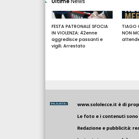
Ultime
News
FESTA PATRONALE SFOCIA
TIAGO G
IN VIOLENZA: 42enne
NON MOL
aggredisce passanti e
attende
vigili. Arrestato
www.sololecce.it
è di propr
Le foto e i contenuti sono 
Redazione e pubblicità:
re