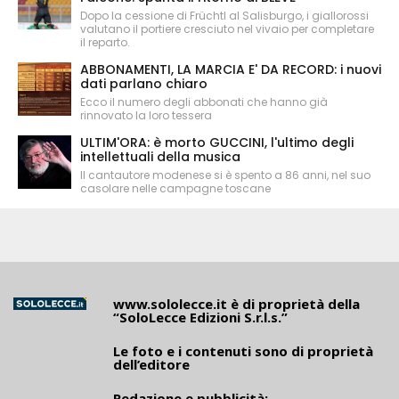
Dopo la cessione di Früchtl al Salisburgo, i giallorossi
valutano il portiere cresciuto nel vivaio per completare
il reparto.
ABBONAMENTI, LA MARCIA E' DA RECORD: i nuovi
dati parlano chiaro
Ecco il numero degli abbonati che hanno già
rinnovato la loro tessera
ULTIM'ORA: è morto GUCCINI, l'ultimo degli
intellettuali della musica
Il cantautore modenese si è spento a 86 anni, nel suo
casolare nelle campagne toscane
www.sololecce.it
è di proprietà della
“SoloLecce Edizioni S.r.l.s.”
Le foto e i contenuti sono di proprietà
dell’editore
Redazione e pubblicità: