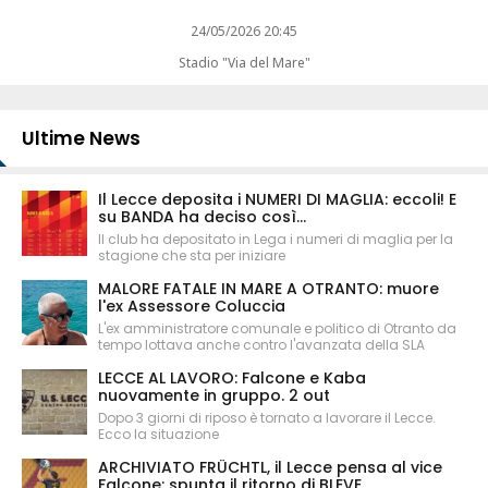
24/05/2026 20:45
Stadio "Via del Mare"
Ultime News
Il Lecce deposita i NUMERI DI MAGLIA: eccoli! E
su BANDA ha deciso così...
Il club ha depositato in Lega i numeri di maglia per la
stagione che sta per iniziare
MALORE FATALE IN MARE A OTRANTO: muore
l'ex Assessore Coluccia
L'ex amministratore comunale e politico di Otranto da
tempo lottava anche contro l'avanzata della SLA
LECCE AL LAVORO: Falcone e Kaba
nuovamente in gruppo. 2 out
Dopo 3 giorni di riposo è tornato a lavorare il Lecce.
Ecco la situazione
ARCHIVIATO FRÜCHTL, il Lecce pensa al vice
Falcone: spunta il ritorno di BLEVE