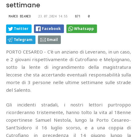
settimane
MARCO BIANCO
23.07.2024 14:55
871
0
Twitter
Facebook
Whatsapp
Telegram
Email
PORTO CESAREO - C'è un anziano di Leverano, in un caso,
e 2 giovani rispettivamente di Cutrofiano e Melpignano,
sotto la lente di ingrandimento della magistratura
leccese che sta accertando eventuali responsabilità sulla
morte di 3 persone nelle ultime settimane sulle strade
del Salento.
Gli incidenti stradali, i nostri lettori purtroppo
ricorderanno tristemente, hanno tolto la vita al 18enne
copertinese Samuel Nestola, lungo la Porto Cesareo-
Sant'Isidoro il 16 luglio scorso, e a una coppia di
Cutrofiano in precedenza il 14 giugno lungo la