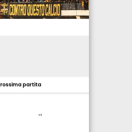
Prossima partita
vs