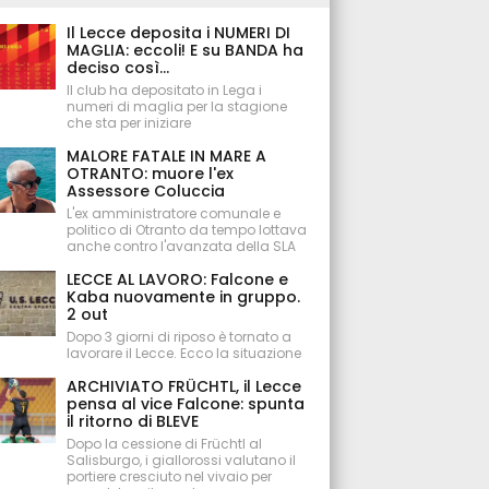
Il Lecce deposita i NUMERI DI
MAGLIA: eccoli! E su BANDA ha
deciso così...
Il club ha depositato in Lega i
numeri di maglia per la stagione
che sta per iniziare
MALORE FATALE IN MARE A
OTRANTO: muore l'ex
Assessore Coluccia
L'ex amministratore comunale e
politico di Otranto da tempo lottava
anche contro l'avanzata della SLA
LECCE AL LAVORO: Falcone e
Kaba nuovamente in gruppo.
2 out
Dopo 3 giorni di riposo è tornato a
lavorare il Lecce. Ecco la situazione
ARCHIVIATO FRÜCHTL, il Lecce
pensa al vice Falcone: spunta
il ritorno di BLEVE
Dopo la cessione di Früchtl al
Salisburgo, i giallorossi valutano il
portiere cresciuto nel vivaio per