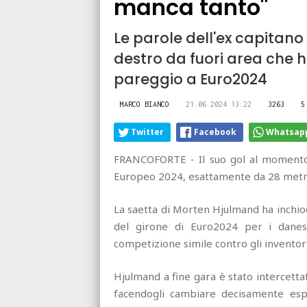
manca tanto"
Le parole dell'ex capitano
destro da fuori area che h
pareggio a Euro2024
MARCO BIANCO
21.06.2024 13:22
3263
5
Twitter
Facebook
Whatsap
FRANCOFORTE - Il suo gol al momento
Europeo 2024, esattamente da 28 metr
La saetta di Morten Hjulmand ha inchioda
del girone di Euro2024 per i danes
competizione simile contro gli inventori 
Hjulmand a fine gara è stato intercettato
facendogli cambiare decisamente esp