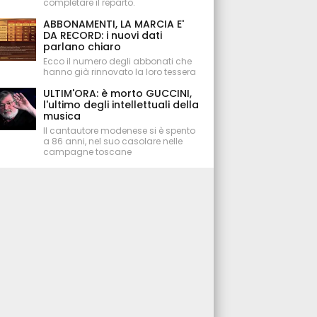
completare il reparto.
ABBONAMENTI, LA MARCIA E'
DA RECORD: i nuovi dati
parlano chiaro
Ecco il numero degli abbonati che
hanno già rinnovato la loro tessera
ULTIM'ORA: è morto GUCCINI,
l'ultimo degli intellettuali della
musica
Il cantautore modenese si è spento
a 86 anni, nel suo casolare nelle
campagne toscane