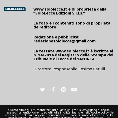
www.sololecce.it
è di proprietà della
“SoloLecce Edizioni S.r.l.s.”
Le foto e i contenuti sono di proprietà
dell’editore
Redazione e pubblicità:
redazionesololecce@gmail.com
La testata
www.sololecce.it
è iscritta al
n. 14/2014 del Registro della Stampa del
Tribunale di Lecce del 14/10/14
Direttore Responsabile Cosimo Carulli
Questo sito o gli strumenti terzi da questo utilizzati si avvalgono di cookie
necessari al funzionamento ed utili alle finalità illustrate nella cookie policy. Se
vuoi saperne di più o negare il consenso a tutti o ad alcuni cookie, consulta la
PRIVACY
cookie policy. Chiudendo questo banner acconsenti all'uso dei cookie.
Per