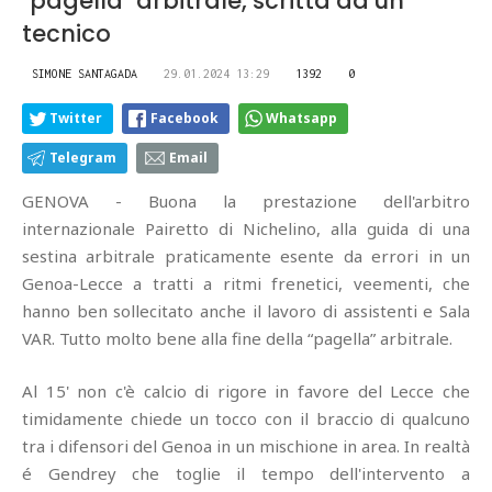
"pagella" arbitrale, scritta da un
tecnico
SIMONE SANTAGADA
29.01.2024 13:29
1392
0
Twitter
Facebook
Whatsapp
Telegram
Email
GENOVA - Buona la prestazione dell'arbitro
internazionale Pairetto di Nichelino, alla guida di una
sestina arbitrale praticamente esente da errori in un
Genoa-Lecce a tratti a ritmi frenetici, veementi, che
hanno ben sollecitato anche il lavoro di assistenti e Sala
VAR. Tutto molto bene alla fine della “pagella” arbitrale.
Al 15' non c'è calcio di rigore in favore del Lecce che
timidamente chiede un tocco con il braccio di qualcuno
tra i difensori del Genoa in un mischione in area. In realtà
é Gendrey che toglie il tempo dell'intervento a