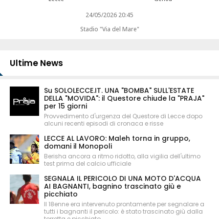
24/05/2026 20:45
Stadio "Via del Mare"
Ultime News
Su SOLOLECCE.IT. UNA "BOMBA" SULL'ESTATE
DELLA "MOVIDA": il Questore chiude la "PRAJA"
per 15 giorni
Provvedimento d'urgenza del Questore di Lecce dopo
alcuni recenti episodi di cronaca e risse
LECCE AL LAVORO: Maleh torna in gruppo,
domani il Monopoli
Berisha ancora a ritmo ridotto, alla vigilia dell'ultimo
test prima del calcio ufficiale
SEGNALA IL PERICOLO DI UNA MOTO D'ACQUA
AI BAGNANTI, bagnino trascinato giù e
picchiato
Il 18enne era intervenuto prontamente per segnalare a
tutti i bagnanti il pericolo: è stato trascinato giù dalla
torretta e picchiato