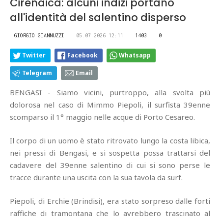
Cirenaica: alcuni indizi portano
all'identità del salentino disperso
GIORGIO GIANNUZZI
05.07.2026 12:11
1403
0
Twitter
Facebook
Whatsapp
Telegram
Email
BENGASI - Siamo vicini, purtroppo, alla svolta più
dolorosa nel caso di Mimmo Piepoli, il surfista 39enne
scomparso il 1° maggio nelle acque di Porto Cesareo.
Il corpo di un uomo è stato ritrovato lungo la costa libica,
nei pressi di Bengasi, e si sospetta possa trattarsi del
cadavere del 39enne salentino di cui si sono perse le
tracce durante una uscita con la sua tavola da surf.
Piepoli, di Erchie (Brindisi), era stato sorpreso dalle forti
raffiche di tramontana che lo avrebbero trascinato al