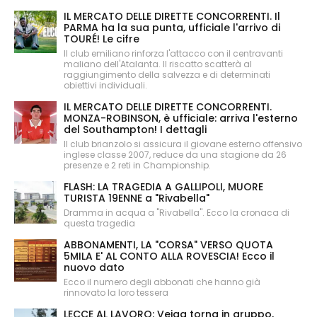
IL MERCATO DELLE DIRETTE CONCORRENTI. Il
PARMA ha la sua punta, ufficiale l'arrivo di
TOURÉ! Le cifre
Il club emiliano rinforza l'attacco con il centravanti
maliano dell'Atalanta. Il riscatto scatterà al
raggiungimento della salvezza e di determinati
obiettivi individuali.
IL MERCATO DELLE DIRETTE CONCORRENTI.
MONZA-ROBINSON, è ufficiale: arriva l'esterno
del Southampton! I dettagli
Il club brianzolo si assicura il giovane esterno offensivo
inglese classe 2007, reduce da una stagione da 26
presenze e 2 reti in Championship.
FLASH: LA TRAGEDIA A GALLIPOLI, MUORE
TURISTA 19ENNE a "Rivabella"
Dramma in acqua a "Rivabella". Ecco la cronaca di
questa tragedia
ABBONAMENTI, LA "CORSA" VERSO QUOTA
5MILA E' AL CONTO ALLA ROVESCIA! Ecco il
nuovo dato
Ecco il numero degli abbonati che hanno già
rinnovato la loro tessera
LECCE AL LAVORO: Veiga torna in gruppo,