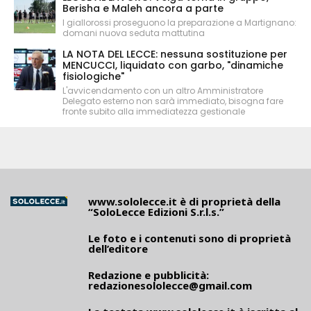
Berisha e Maleh ancora a parte
I giallorossi proseguono la preparazione a Martignano:
domani nuova seduta mattutina
LA NOTA DEL LECCE: nessuna sostituzione per
MENCUCCI, liquidato con garbo, "dinamiche
fisiologiche"
L'avvicendamento con un altro Amministratore
Delegato esterno non sarà immediato, bisogna fare
fronte subito alla immediatezza gestionale
www.sololecce.it
è di proprietà della
“SoloLecce Edizioni S.r.l.s.”
Le foto e i contenuti sono di proprietà
dell’editore
Redazione e pubblicità:
redazionesololecce@gmail.com