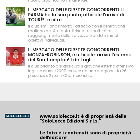
nuova proprietà non si arrende.
IL MERCATO DELLE DIRETTE CONCORRENTI. Il
PARMA ha la sua punta, ufficiale l'arrivo di
TOURÉ! Le cifre
Il club emiliano rinforza l'attacco con il centravanti
maliano dell'Atalanta. Il riscatto scatterà al
raggiungimento della salvezza e di determinati
obiettivi individuali.
IL MERCATO DELLE DIRETTE CONCORRENTI.
MONZA-ROBINSON, è ufficiale: arriva l'esterno
del Southampton! I dettagli
Il club brianzolo si assicura il giovane esterno offensivo
inglese classe 2007, reduce da una stagione da 26
presenze e 2 reti in Championship.
www.sololecce.it
è di proprietà della
“SoloLecce Edizioni S.r.l.s.”
Le foto e i contenuti sono di proprietà
dell’editore