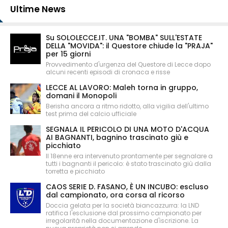
Ultime News
Su SOLOLECCE.IT. UNA "BOMBA" SULL'ESTATE
DELLA "MOVIDA": il Questore chiude la "PRAJA"
per 15 giorni
Provvedimento d'urgenza del Questore di Lecce dopo
alcuni recenti episodi di cronaca e risse
LECCE AL LAVORO: Maleh torna in gruppo,
domani il Monopoli
Berisha ancora a ritmo ridotto, alla vigilia dell'ultimo
test prima del calcio ufficiale
SEGNALA IL PERICOLO DI UNA MOTO D'ACQUA
AI BAGNANTI, bagnino trascinato giù e
picchiato
Il 18enne era intervenuto prontamente per segnalare a
tutti i bagnanti il pericolo: è stato trascinato giù dalla
torretta e picchiato
CAOS SERIE D. FASANO, È UN INCUBO: escluso
dal campionato, ora corsa al ricorso
Doccia gelata per la società biancazzurra: la LND
ratifica l'esclusione dal prossimo campionato per
irregolarità nella documentazione d'iscrizione. La