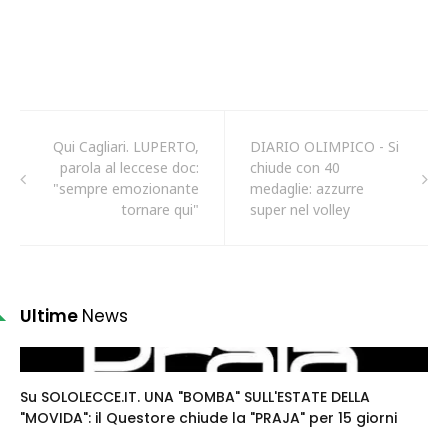
Qui Cagliari. LUPERTO,
DIARIO OLIMPICO - Si
parola al leccese doc:
chiude con 40
"sempre emozionante
medaglie: azzurre
tornare qui"
super nel volley
Ultime
News
Su SOLOLECCE.IT. UNA "BOMBA" SULL'ESTATE DELLA
"MOVIDA": il Questore chiude la "PRAJA" per 15 giorni