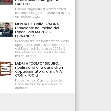
muore sulla spiaggia di
CASTRO
L'uomo, originario di Roma, stava
facendo il bagno quando ha avuto
un malore fatale
MERCATO. Dalla SPAGNA
rilanciano: nel mirino del
Lecce l'ala MARCOS
FERNÁNDEZ
Secondo alcune indiscrezioni dalla
Spagna, il Lecce segue l'attaccante
dell'Espanyol. Sul classe 2003 c'è
una clausola rescissoria da due
milioni di euro.
LADRI A "COLPO" SICURO:
ripuliscono una casa di un
appassionato di armi. VIA
CON 7 FUCILI
Furto mirato a Castrignano del
Capo, nel Sud Salento: ecco la
cronaca