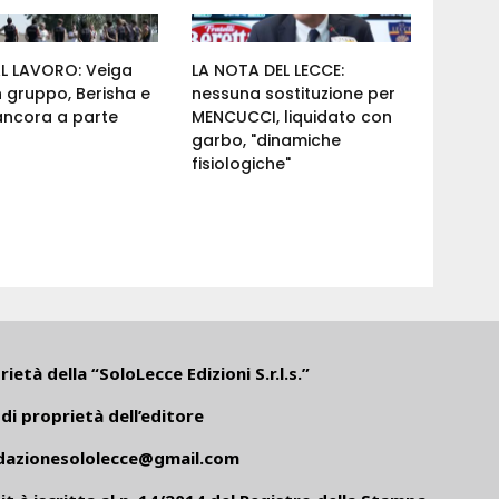
AL LAVORO: Veiga
LA NOTA DEL LECCE:
n gruppo, Berisha e
nessuna sostituzione per
ancora a parte
MENCUCCI, liquidato con
garbo, "dinamiche
fisiologiche"
ietà della “SoloLecce Edizioni S.r.l.s.”
di proprietà dell’editore
dazionesololecce@gmail.com