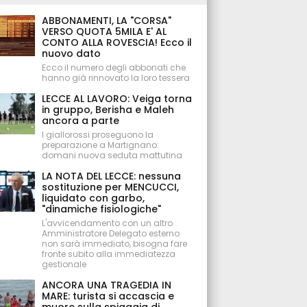
ABBONAMENTI, LA "CORSA"
VERSO QUOTA 5MILA E' AL
CONTO ALLA ROVESCIA! Ecco il
nuovo dato
Ecco il numero degli abbonati che
hanno già rinnovato la loro tessera
LECCE AL LAVORO: Veiga torna
in gruppo, Berisha e Maleh
ancora a parte
I giallorossi proseguono la
preparazione a Martignano:
domani nuova seduta mattutina
LA NOTA DEL LECCE: nessuna
sostituzione per MENCUCCI,
liquidato con garbo,
"dinamiche fisiologiche"
L'avvicendamento con un altro
Amministratore Delegato esterno
non sarà immediato, bisogna fare
fronte subito alla immediatezza
gestionale
ANCORA UNA TRAGEDIA IN
MARE: turista si accascia e