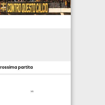
Prossima partita
vs