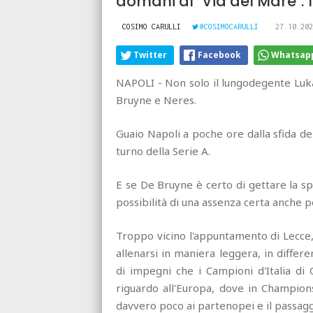
domani al "Via del Mare": 
COSIMO CARULLI
@COSIMOCARULLI
27.10.202
Twitter
Facebook
Whatsap
NAPOLI - Non solo il lungodegente Luka
Bruyne e Neres.
Guaio Napoli a poche ore dalla sfida del
turno della Serie A.
E se De Bruyne è certo di gettare la s
possibilità di una assenza certa anche 
Troppo vicino l'appuntamento di Lecce,
allenarsi in maniera leggera, in differ
di impegni che i Campioni d'Italia di
riguardo all'Europa, dove in Champions
davvero poco ai partenopei e il passaggi