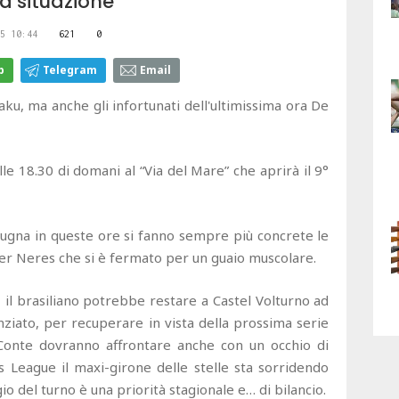
la situazione
5 10:44
621
0
p
Telegram
Email
ku, ma anche gli infortunati dell'ultimissima ora De
le 18.30 di domani al “Via del Mare” che aprirà il 9°
pugna in queste ore si fanno sempre più concrete le
per Neres che si è fermato per un guaio muscolare.
 il brasiliano potrebbe restare a Castel Volturno ad
enziato, per recuperare in vista della prossima serie
 Conte dovranno affrontare anche con un occhio di
 League il maxi-girone delle stelle sta sorridendo
o del turno è una priorità stagionale e… di bilancio.