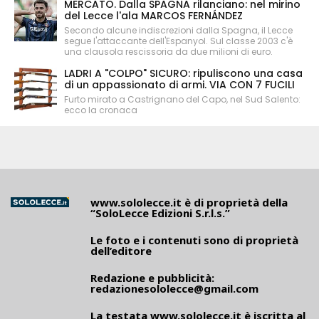
MERCATO. Dalla SPAGNA rilanciano: nel mirino
del Lecce l'ala MARCOS FERNÁNDEZ
Secondo alcune indiscrezioni dalla Spagna, il Lecce
segue l'attaccante dell'Espanyol. Sul classe 2003 c'è
una clausola rescissoria da due milioni di euro.
LADRI A "COLPO" SICURO: ripuliscono una casa
di un appassionato di armi. VIA CON 7 FUCILI
Furto mirato a Castrignano del Capo, nel Sud Salento:
ecco la cronaca
www.sololecce.it
è di proprietà della
“SoloLecce Edizioni S.r.l.s.”
Le foto e i contenuti sono di proprietà
dell’editore
Redazione e pubblicità:
redazionesololecce@gmail.com
La testata
www.sololecce.it
è iscritta al