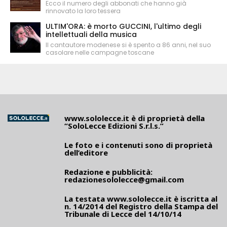
Ecco il numero degli abbonati che hanno già
rinnovato la loro tessera
ULTIM'ORA: è morto GUCCINI, l'ultimo degli
intellettuali della musica
Il cantautore modenese si è spento a 86 anni, nel suo
casolare nelle campagne toscane
www.sololecce.it
è di proprietà della
“SoloLecce Edizioni S.r.l.s.”
Le foto e i contenuti sono di proprietà
dell’editore
Redazione e pubblicità:
redazionesololecce@gmail.com
La testata
www.sololecce.it
è iscritta al
n. 14/2014 del Registro della Stampa del
Tribunale di Lecce del 14/10/14