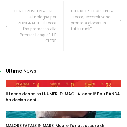
IL RETROSCENA. "NO"
PIERRET SI PRESENTA:
al Bologna per
"Lecce, eccomi! Sono
PONGRACIC, il Lecce
pronto a giocare in
l'ha promesso alla
tutti i ruoli"
Premier League? LE
CIFRE
Ultime
News
Il Lecce deposita i NUMERI DI MAGLIA: eccoli! E su BANDA
ha deciso così...
MALORE FATALE IN MARE. Muore l'ex assessore di