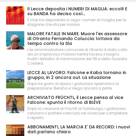
Il Lecce deposita i NUMERI DI MAGLIA: eccoli! E
su BANDA ha deciso così...
Il club ha depositato in Lega i numeri di maglia per la
stagione che sta per iniziare
MALORE FATALE IN MARE. Muore l'ex assessore
di Otranto Fernando Coluccia: lottava da
tempo contro la Sla
L'ex amministratore comunale di Otranto è stato colto
da un improvviso malore mentre faceva il bagno.
Inutili i tentativi di rianimazione del 118 e della Guardia
Costiera.
LECCE AL LAVORO: Falcone e Kaba tornano in
gruppo, in 2 ancora out. La situazione
Dopo tre giorni di riposo i giallorossi riprendono la
preparazione. Berisha e Veiga ancora a parte
ARCHIVIATO FRÜCHTL, il Lecce pensa al vice
Falcone: spunta il ritorno di BLEVE
Dopo la cessione di Früchtl al Salisburgo, i giallorossi
valutano il portiere cresciuto nel vivaio per completare
il reparto.
ABBONAMENTI, LA MARCIA E' DA RECORD: i nuovi
dati parlano chiaro