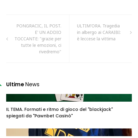
PONGRACIC, IL POST.
ULTIM'ORA. Tragedia
E' UN ADDIO
in albergo ai CARAIBI:
TOCCANTE: "grazie per
è leccese la vittima
tutte le emozioni, ci
rivedremo"
Ultime
News
IL TEMA. Formati e ritmo di gioco del "blackjack"
spiegati da "Pawnbet Casinò"