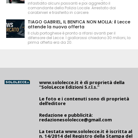
infastidito alcuni passanti e poi aggredito il
comandante della Polizia Locale. Arrestato dai
carabinieri e trasferito in carcere.
TIAGO GABRIEL, IL BENFICA NON MOLLA: il Lecce
attende la nuova offerta
Il club portoghese è pronto a rifarsi avanti per il
difensore del Lecce. I giallorossi chiedono 30 milioni, la
prima offerta era da 20.
www.sololecce.it
è di proprietà della
“SoloLecce Edizioni S.r.l.s.”
Le foto e i contenuti sono di proprietà
dell’editore
Redazione e pubblicità:
redazionesololecce@gmail.com
La testata
www.sololecce.it
è iscritta al
n. 14/2014 del Registro della Stampa del