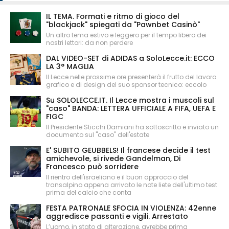
IL TEMA. Formati e ritmo di gioco del
"blackjack" spiegati da "Pawnbet Casinò"
Un altro tema estivo e leggero per il tempo libero dei
nostri lettori: da non perdere
DAL VIDEO-SET di ADIDAS a SoloLecce.it: ECCO
LA 3° MAGLIA
Il Lecce nelle prossime ore presenterà il frutto del lavoro
grafico e di design del suo sponsor tecnico: eccolo
Su SOLOLECCE.IT. Il Lecce mostra i muscoli sul
"caso" BANDA: LETTERA UFFICIALE A FIFA, UEFA E
FIGC
Il Presidente Sticchi Damiani ha sottoscritto e inviato un
documento sul "caso" dell'estate
E' SUBITO GEUBBELS! Il francese decide il test
amichevole, si rivede Gandelman, Di
Francesco può sorridere
Il rientro dell'israeliano e il buon approccio del
transalpino appena arrivato le note liete dell'ultimo test
prima del calcio che conta
FESTA PATRONALE SFOCIA IN VIOLENZA: 42enne
aggredisce passanti e vigili. Arrestato
L’uomo, in stato di alterazione, avrebbe prima