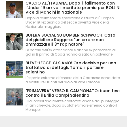
CALCIO ALL'ITALIANA. Dopo il fallimento con
l'Under 19 arriva il meritato premio per BOLLINI:
Vice di Mancini in Nazionale
Dopo la fallimentare spedizione azzurra all'Europeo
Under 19 l'ex tecnico del Lecce diventa Vice della
Nazionale maggiore
BUFERA SOCIAL SU BOMBER SCHWOCH. Caso
del gioielliere Ruggero: "un errore non
ammazzare il 3° rapinatore"
Le parole dell'ex attaccante e anche ex primatista di
gol in B prima di Coda hanno alzato un polverone
BLEVE-LECCE, CI SIAMO! Ore decisive per una
trattativa ai dettagli. Torna il portiere
salentino
L'esperto estremo difensore della Carrarese candidato
a sostituire Fruchtl nel ruolo di Vice Falcone
"PRIMAVERA" VERSO IL CAMPIONATO: buon test
contro il Brilla Campi Salentina
Giallorossi finalmente confortati anche dal punteggio
in amichevole, dopo qualche timore emerso contro il
Monopoli