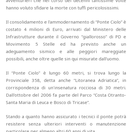
avventurieri che nel corso dei decenni tantissime volte
hanno voluto sfidare la morte con tuffi pericolosissimi.
Il consolidamento e l'ammodernamento di “Ponte Ciolo” è
costato 4 milioni di Euro, arrivati dal Ministero delle
Infrastrutture durante il Governo “giallorosso” di PD e
Movimento 5 Stelle ed ha previsto anche un
adeguamento sismico e alle peggiori mareggiate
possibili, anche oltre quelle sin qui misurate dall'uomo.
Il “Ponte Ciolo” è lungo 60 metri, si trova lungo la
Provinciale 358, detta anche “Litoranea Adriatica”, in
corrispondenza di un'insenatura rocciosa di 30 metri.
Dall'ottobre del 2006 fa parte del Parco “Costa Otranto-
Santa Maria di Leuca e Bosco di Tricase”.
Stando a quanto hanno assicurato i tecnici il ponte potrà
resistere senza ulteriori interventi o manutenzione
particolare per almeno altri 60 anni di vita.