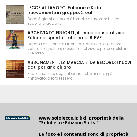
LECCE AL LAVORO: Falcone e Kaba
nuovamente in gruppo. 2 out
Dopo 3 giorni di riposo è tornato a lavorare il Lecce.
Ecco la situazione
ARCHIVIATO FRÜCHTL, il Lecce pensa al vice
Falcone: spunta il ritorno di BLEVE
Dopo la cessione di Früchtl al Salisburgo, i giallorossi
valutano il portiere cresciuto nel vivaio per completare
il reparto.
ABBONAMENTI, LA MARCIA E' DA RECORD: i nuovi
dati parlano chiaro
Ecco il numero degli abbonati che hanno già
rinnovato la loro tessera
www.sololecce.it
è di proprietà della
“SoloLecce Edizioni S.r.l.s.”
Le foto e i contenuti sono di proprietà