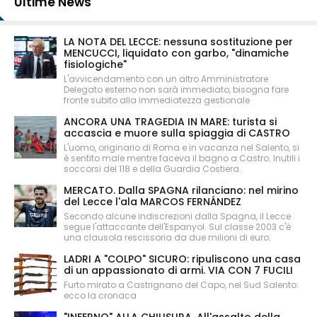
Ultime News
LA NOTA DEL LECCE: nessuna sostituzione per
MENCUCCI, liquidato con garbo, "dinamiche
fisiologiche"
L'avvicendamento con un altro Amministratore
Delegato esterno non sarà immediato, bisogna fare
fronte subito alla immediatezza gestionale
ANCORA UNA TRAGEDIA IN MARE: turista si
accascia e muore sulla spiaggia di CASTRO
L'uomo, originario di Roma e in vacanza nel Salento, si
è sentito male mentre faceva il bagno a Castro. Inutili i
soccorsi del 118 e della Guardia Costiera.
MERCATO. Dalla SPAGNA rilanciano: nel mirino
del Lecce l'ala MARCOS FERNÁNDEZ
Secondo alcune indiscrezioni dalla Spagna, il Lecce
segue l'attaccante dell'Espanyol. Sul classe 2003 c'è
una clausola rescissoria da due milioni di euro.
LADRI A "COLPO" SICURO: ripuliscono una casa
di un appassionato di armi. VIA CON 7 FUCILI
Furto mirato a Castrignano del Capo, nel Sud Salento:
ecco la cronaca