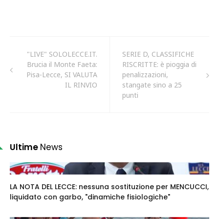
"LIVE" SOLOLECCE.IT.
SERIE D, CLASSIFICHE
Brucia il Monte Faeta:
RISCRITTE: è pioggia di
Pisa-Lecce, SI VALUTA
penalizzazioni,
IL RINVIO
stangate sino a 25
punti
Ultime
News
LA NOTA DEL LECCE: nessuna sostituzione per MENCUCCI,
liquidato con garbo, "dinamiche fisiologiche"