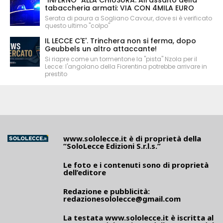
"INFERNO" ALLA CHIUSURA. All'assalto della
tabaccheria armati: VIA CON 4MILA EURO
Serata di paura a Sogliano Cavour, dove si è verificato
questo ultimo "colpo"
IL LECCE C'E'. Trinchera non si ferma, dopo
Geubbels un altro attaccante!
Si riapre come un tormentone la "pista" Nzola per il
Lecce: l'angolano della Fiorentina potrebbe arrivare in
prestito
www.sololecce.it
è di proprietà della
“SoloLecce Edizioni S.r.l.s.”
Le foto e i contenuti sono di proprietà
dell’editore
Redazione e pubblicità:
redazionesololecce@gmail.com
La testata
www.sololecce.it
è iscritta al