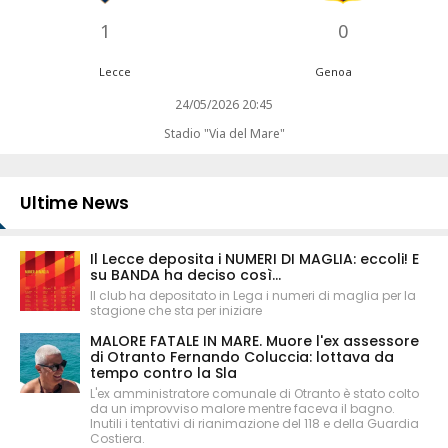
1
0
Lecce
Genoa
24/05/2026 20:45
Stadio "Via del Mare"
Ultime News
Il Lecce deposita i NUMERI DI MAGLIA: eccoli! E
su BANDA ha deciso così...
Il club ha depositato in Lega i numeri di maglia per la
stagione che sta per iniziare
MALORE FATALE IN MARE. Muore l'ex assessore
di Otranto Fernando Coluccia: lottava da
tempo contro la Sla
L'ex amministratore comunale di Otranto è stato colto
da un improvviso malore mentre faceva il bagno.
Inutili i tentativi di rianimazione del 118 e della Guardia
Costiera.