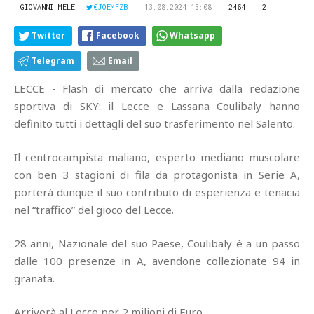
GIOVANNI MELE
@JOEMFZB
13.08.2024 15:08
2464
2
Twitter
Facebook
Whatsapp
Telegram
Email
LECCE - Flash di mercato che arriva dalla redazione
sportiva di SKY: il Lecce e Lassana Coulibaly hanno
definito tutti i dettagli del suo trasferimento nel Salento.
Il centrocampista maliano, esperto mediano muscolare
con ben 3 stagioni di fila da protagonista in Serie A,
porterà dunque il suo contributo di esperienza e tenacia
nel “traffico” del gioco del Lecce.
28 anni, Nazionale del suo Paese, Coulibaly è a un passo
dalle 100 presenze in A, avendone collezionate 94 in
granata.
Arriverà al Lecce per 2 milioni di Euro.