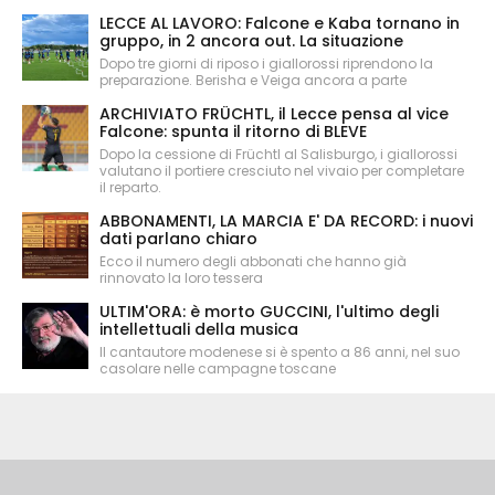
LECCE AL LAVORO: Falcone e Kaba tornano in
gruppo, in 2 ancora out. La situazione
Dopo tre giorni di riposo i giallorossi riprendono la
preparazione. Berisha e Veiga ancora a parte
ARCHIVIATO FRÜCHTL, il Lecce pensa al vice
Falcone: spunta il ritorno di BLEVE
Dopo la cessione di Früchtl al Salisburgo, i giallorossi
valutano il portiere cresciuto nel vivaio per completare
il reparto.
ABBONAMENTI, LA MARCIA E' DA RECORD: i nuovi
dati parlano chiaro
Ecco il numero degli abbonati che hanno già
rinnovato la loro tessera
ULTIM'ORA: è morto GUCCINI, l'ultimo degli
intellettuali della musica
Il cantautore modenese si è spento a 86 anni, nel suo
casolare nelle campagne toscane