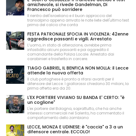
amichevole, si rivede Gandelman, Di
Francesco può sorridere
Il rientro dell'israeliano e il buon approccio del
transalpino appena arrivato le note liete dell'ultimo test
prima del calcio che conta
FESTA PATRONALE SFOCIA IN VIOLENZA: 42enne
aggredisce passanti e vigili. Arrestato
L’uomo, in stato di alterazione, avrebbe prima
infastidito alcuni passanti e poi aggredito il
comandante della Polizia Locale. Arrestato dai
carabinieri e trasferito in carcere.
TIAGO GABRIEL, IL BENFICA NON MOLLA: il Lecce
attende la nuova offerta
Il club portoghese è pronto a rifarsi avanti per il
difensore del Lecce. I giallorossi chiedono 30 milioni, la
prima offerta era da 20.
L'EX PORTIERE VIVIANO SU BANDA E' CERTO: "è
un coglione"
L'ex portiere del Bologna, soprattutto, che ha anche
interessi commerciali nel Salento, ha commentato il
comportamento dello zambiano
LECCE, MONZA E UDINESE: è "caccia" a 3 a un
difensore centrale. ECCOLO!