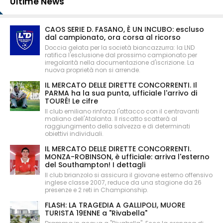
Ultime News
CAOS SERIE D. FASANO, È UN INCUBO: escluso
dal campionato, ora corsa al ricorso
Doccia gelata per la società biancazzurra: la LND
ratifica l'esclusione dal prossimo campionato per
irregolarità nella documentazione d'iscrizione. La
nuova proprietà non si arrende.
IL MERCATO DELLE DIRETTE CONCORRENTI. Il
PARMA ha la sua punta, ufficiale l'arrivo di
TOURÉ! Le cifre
Il club emiliano rinforza l'attacco con il centravanti
maliano dell'Atalanta. Il riscatto scatterà al
raggiungimento della salvezza e di determinati
obiettivi individuali.
IL MERCATO DELLE DIRETTE CONCORRENTI.
MONZA-ROBINSON, è ufficiale: arriva l'esterno
del Southampton! I dettagli
Il club brianzolo si assicura il giovane esterno offensivo
inglese classe 2007, reduce da una stagione da 26
presenze e 2 reti in Championship.
FLASH: LA TRAGEDIA A GALLIPOLI, MUORE
TURISTA 19ENNE a "Rivabella"