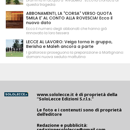
Dramma in acqua a "Rivabella". Ecco la cronaca di
questa tragedia
ABBONAMENTI, LA "CORSA" VERSO QUOTA
5MILA E' AL CONTO ALLA ROVESCIA! Ecco il
nuovo dato
Ecco il numero degli abbonati che hanno già
rinnovato la loro tessera
LECCE AL LAVORO: Veiga torna in gruppo,
Berisha e Maleh ancora a parte
I giallorossi proseguono la preparazione a Martignano:
domani nuova seduta mattutina
www.sololecce.it
è di proprietà della
“SoloLecce Edizioni S.r.l.s.”
Le foto e i contenuti sono di proprietà
dell’editore
Redazione e pubblicità:
redazionesololecce@gmail.com