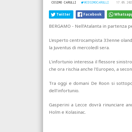
COSIMO CARULLI
@COSIMOCARULLI
17.05.202
Twitter
Facebook
Whatsap
BERGAMO - Nell'Atalanta in partenza p
L'esperto centrocampista 33enne olandes
la Juventus di mercoledì sera.
L'infortunio interessa il flessore sinist
che ora rischia anche l'Europeo, a second
Tra oggi e domani De Roon si sottopo
dell'infortunio.
Gasperini a Lecce dovrà rinunciare anc
Holm e Kolasinac.