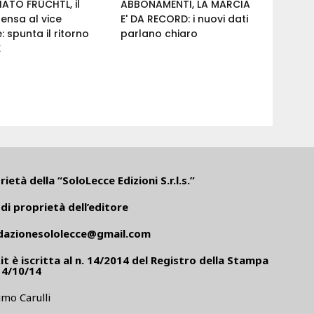
ATO FRÜCHTL, il
ABBONAMENTI, LA MARCIA
ensa al vice
E' DA RECORD: i nuovi dati
: spunta il ritorno
parlano chiaro
E
ietà della “SoloLecce Edizioni S.r.l.s.”
di proprietà dell’editore
dazionesololecce@gmail.com
it
è iscritta al n. 14/2014 del Registro della Stampa
14/10/14
mo Carulli