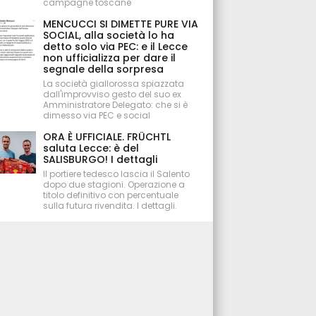
campagne toscane
MENCUCCI SI DIMETTE PURE VIA
SOCIAL, alla società lo ha
detto solo via PEC: e il Lecce
non ufficializza per dare il
segnale della sorpresa
La società giallorossa spiazzata
dall'improvviso gesto del suo ex
Amministratore Delegato: che si è
dimesso via PEC e social
ORA È UFFICIALE. FRÜCHTL
saluta Lecce: è del
SALISBURGO! I dettagli
Il portiere tedesco lascia il Salento
dopo due stagioni. Operazione a
titolo definitivo con percentuale
sulla futura rivendita. I dettagli.