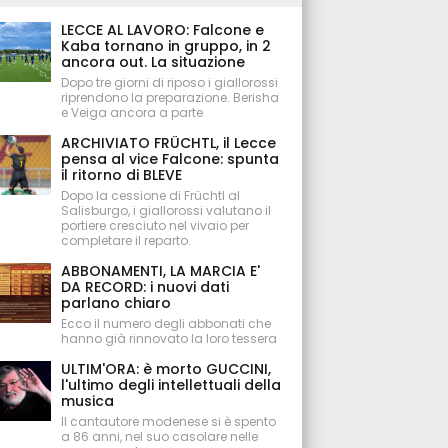
LECCE AL LAVORO: Falcone e
Kaba tornano in gruppo, in 2
ancora out. La situazione
Dopo tre giorni di riposo i giallorossi
riprendono la preparazione. Berisha
e Veiga ancora a parte
ARCHIVIATO FRÜCHTL, il Lecce
pensa al vice Falcone: spunta
il ritorno di BLEVE
Dopo la cessione di Früchtl al
Salisburgo, i giallorossi valutano il
portiere cresciuto nel vivaio per
completare il reparto.
ABBONAMENTI, LA MARCIA E'
DA RECORD: i nuovi dati
parlano chiaro
Ecco il numero degli abbonati che
hanno già rinnovato la loro tessera
ULTIM'ORA: è morto GUCCINI,
l'ultimo degli intellettuali della
musica
Il cantautore modenese si è spento
a 86 anni, nel suo casolare nelle