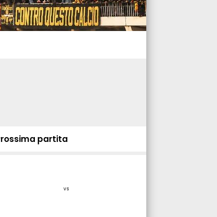
Prossima partita
vs