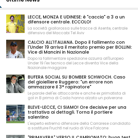
LECCE, MONZA E UDINESE: è "caccia" a 3 a un
difensore centrale. ECCOLO!
La società giallorossa sulle tracce di Asente, centrale
difensivo del Maccabi Tel Aviv
CALCIO ALL'ITALIANA. Dopo il fallimento con
l'Under 19 arriva il meritato premio per BOLLINI:
Vice di Mancini in Nazionale
Dopo la fallimentare spedizione azzurra all'Europeo
Under 19 l'ex tecnico del Lecce diventa Vice della
Nazionale maggiore
BUFERA SOCIAL SU BOMBER SCHWOCH. Caso
del gioielliere Ruggero: "un errore non
ammazzare il 3° rapinatore"
Le parole dell'ex attaccante e anche ex primatista di
gol in B prima di Coda hanno alzato un polverone
BLEVE-LECCE, CI SIAMO! Ore decisive per una
trattativa ai dettagli. Torna il portiere
salentino
L'esperto estremo difensore della Carrarese candidato
a sostituire Fruchtl nel ruolo di Vice Falcone
"PRIMAVERA" VERSO IL CAMPIONATO: buon test