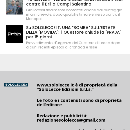
contro il Brilla Campi Salentina
Giallorossi finalmente confortati anche dal punteggio
in amichevole, dopo qualche timore emerso contro il
Monopoli
Su SOLOLECCE.IT. UNA "BOMBA" SULL'ESTATE
DELLA "MOVIDA": il Questore chiude la "PRAJA"
per 15 giorni
Provvedimento d'urgenza del Questore di Lecce dopo
alcuni recenti episodi di cronaca e risse
www.sololecce.it
è di proprietà della
“SoloLecce Edizioni S.r.l.s.”
Le foto e i contenuti sono di proprietà
dell’editore
Redazione e pubblicità:
redazionesololecce@gmail.com