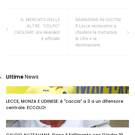
IL MERCATO DELLE
RAMADANI IN USCITA!
ALTRE. "COLPO"
Il Lecce vicinissimo a
CAGLIARI: ora Akarakiri
chiudere la trattativa:
è ufficiale
le cifre e la
destinazione
Ultime
News
LECCE, MONZA E UDINESE: è "caccia" a 3 a un difensore
centrale. ECCOLO!
CALCIO ALL'ITALIANA. Dopo il fallimento con l'Under 19