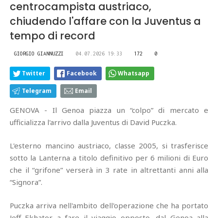
centrocampista austriaco,
chiudendo l'affare con la Juventus a
tempo di record
GIORGIO GIANNUZZI
04.07.2026 19:33
172
0
Twitter
Facebook
Whatsapp
Telegram
Email
GENOVA - Il Genoa piazza un “colpo” di mercato e
ufficializza l'arrivo dalla Juventus di David Puczka.
L'esterno mancino austriaco, classe 2005, si trasferisce
sotto la Lanterna a titolo definitivo per 6 milioni di Euro
che il “grifone” verserà in 3 rate in altrettanti anni alla
“Signora”.
Puczka arriva nell'ambito dell'operazione che ha portato
Jeff Ekhator a fare il viaggio opposto, dal Genoa alla