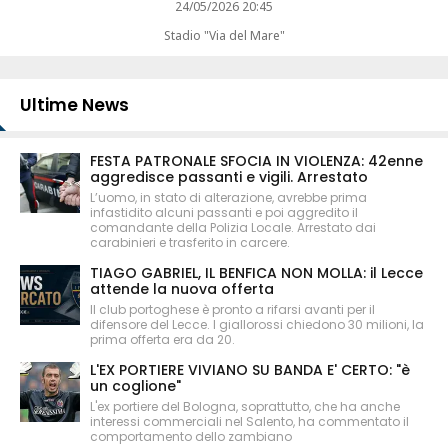
24/05/2026 20:45
Stadio "Via del Mare"
Ultime News
FESTA PATRONALE SFOCIA IN VIOLENZA: 42enne
aggredisce passanti e vigili. Arrestato
L’uomo, in stato di alterazione, avrebbe prima
infastidito alcuni passanti e poi aggredito il
comandante della Polizia Locale. Arrestato dai
carabinieri e trasferito in carcere.
TIAGO GABRIEL, IL BENFICA NON MOLLA: il Lecce
attende la nuova offerta
Il club portoghese è pronto a rifarsi avanti per il
difensore del Lecce. I giallorossi chiedono 30 milioni, la
prima offerta era da 20.
L'EX PORTIERE VIVIANO SU BANDA E' CERTO: "è
un coglione"
L'ex portiere del Bologna, soprattutto, che ha anche
interessi commerciali nel Salento, ha commentato il
comportamento dello zambiano