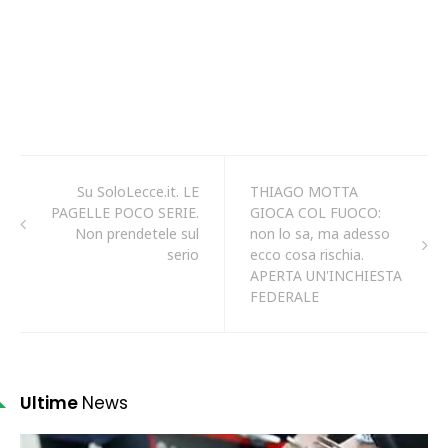
Su SoloLecce.it. LE
THIAGO MOTTA
PAGELLE POCO SERIE.
GIOCA COL FUOCO:
Non prendetele sul
non lo sa, ma adesso
serio
ecco cosa rischia.
APERTA UN'INCHIESTA
FEDERALE
Ultime
News