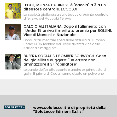
LECCE, MONZA E UDINESE: è "caccia" a 3 a un
difensore centrale. ECCOLO!
La società giallorossa sulle tracce di Asente, centrale
difensivo del Maccabi Tel Aviv
CALCIO ALL'ITALIANA. Dopo il fallimento con
l'Under 19 arriva il meritato premio per BOLLINI:
Vice di Mancini in Nazionale
Dopo la fallimentare spedizione azzurra all'Europeo
Under 19 l'ex tecnico del Lecce diventa Vice della
Nazionale maggiore
BUFERA SOCIAL SU BOMBER SCHWOCH. Caso
del gioielliere Ruggero: "un errore non
ammazzare il 3° rapinatore"
Le parole dell'ex attaccante e anche ex primatista di
gol in B prima di Coda hanno alzato un polverone
www.sololecce.it
è di proprietà della
“SoloLecce Edizioni S.r.l.s.”