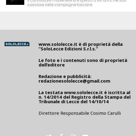
Il cantautore modenese si è spento a 86 anni, nel suo
casolare nelle campagne toscane
www.sololecce.it
è di proprietà della
“SoloLecce Edizioni S.r.l.s.”
Le foto e i contenuti sono di proprietà
dell’editore
Redazione e pubblicità:
redazionesololecce@gmail.com
La testata
www.sololecce.it
è iscritta al
n. 14/2014 del Registro della Stampa del
Tribunale di Lecce del 14/10/14
Direttore Responsabile Cosimo Carulli