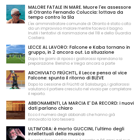
MALORE FATALE IN MARE. Muore l'ex assessore
di Otranto Fernando Coluccia: lottava da
tempo contro la Sla
L'ex amministratore comunale di Otranto è stato colto
da un improvviso malore mentre faceva il bagno.
Inutili i tentativi di rianimazione del 118 e della Guardia
Costiera.
LECCE AL LAVORO: Falcone e Kaba tornano in
gruppo, in 2 ancora out. La situazione
Dopo tre giorni di riposo i giallorossi riprendono la
preparazione. Berisha e Veiga ancora a parte
ARCHIVIATO FRÜCHTL, il Lecce pensa al vice
Falcone: spunta il ritorno di BLEVE
Dopo la cessione di Früchtl al Salisburgo, i giallorossi
valutano il portiere cresciuto nel vivaio per completare
il reparto.
ABBONAMENTI, LA MARCIA E' DA RECORD: i nuovi
dati parlano chiaro
Ecco il numero degli abbonati che hanno già
rinnovato la loro tessera
ULTIM'ORA: è morto GUCCINI, l'ultimo degli
intellettuali della musica