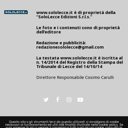
www.sololecce.it
è di proprietà della
“SoloLecce Edizioni S.r.l.s.”
Le foto e i contenuti sono di proprietà
dell’editore
Redazione e pubblicità:
redazionesololecce@gmail.com
La testata
www.sololecce.it
è iscritta al
n. 14/2014 del Registro della Stampa del
Tribunale di Lecce del 14/10/14
Direttore Responsabile Cosimo Carulli
Questo sito o gli strumenti terzi da questo utilizzati si avvalgono di cookie
necessari al funzionamento ed utili alle finalità illustrate nella cookie policy. Se
PRIVACY
vuoi saperne di più o negare il consenso a tutti o ad alcuni cookie, consulta la