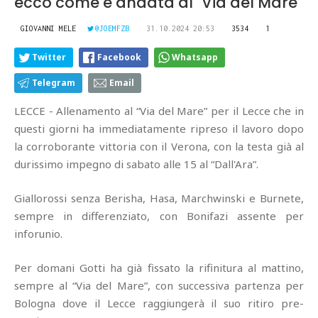
ecco come è andata al "Via del Mare"
GIOVANNI MELE
@JOEMFZB
31.10.2024 20:53
3534
1
Twitter
Facebook
Whatsapp
Telegram
Email
LECCE - Allenamento al “Via del Mare” per il Lecce che in
questi giorni ha immediatamente ripreso il lavoro dopo
la corroborante vittoria con il Verona, con la testa già al
durissimo impegno di sabato alle 15 al “Dall'Ara”.
Giallorossi senza Berisha, Hasa, Marchwinski e Burnete,
sempre in differenziato, con Bonifazi assente per
inforunio.
Per domani Gotti ha già fissato la rifinitura al mattino,
sempre al “Via del Mare”, con successiva partenza per
Bologna dove il Lecce raggiungerà il suo ritiro pre-