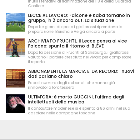
Inutili i tentativi di rianimazione del 118 e della Guardia
Costiera.
LECCE AL LAVORO: Falcone e Kaba tornano in
gruppo, in 2 ancora out. La situazione
Dopo tre giorni di riposo i giallorossi riprendono la
preparazione. Berisha e Veiga ancora a parte
ARCHIVIATO FRÜCHTL, il Lecce pensa al vice
Falcone: spunta il ritorno di BLEVE
Dopo la cessione di Früchtl al Salisburgo, i giallorossi
valutano il portiere cresciuto nel vivaio per completare
il reparto.
ABBONAMENTI, LA MARCIA E' DA RECORD: i nuovi
dati parlano chiaro
Ecco il numero degli abbonati che hanno già
rinnovato la loro tessera
ULTIM'ORA: è morto GUCCINI, l'ultimo degli
intellettuali della musica
Il cantautore modenese si è spento a 86 anni, nel suo
casolare nelle campagne toscane