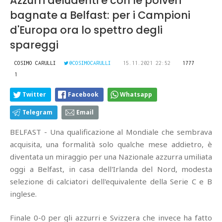
Azzurri deludenti e con le polveri
bagnate a Belfast: per i Campioni
d'Europa ora lo spettro degli
spareggi
COSIMO CARULLI
@COSIMOCARULLI
15.11.2021 22:52
1777
1
Twitter
Facebook
Whatsapp
Telegram
Email
BELFAST - Una qualificazione al Mondiale che sembrava
acquisita, una formalità solo qualche mese addietro, è
diventata un miraggio per una Nazionale azzurra umiliata
oggi a Belfast, in casa dell'Irlanda del Nord, modesta
selezione di calciatori dell'equivalente della Serie C e B
inglese.
Finale 0-0 per gli azzurri e Svizzera che invece ha fatto