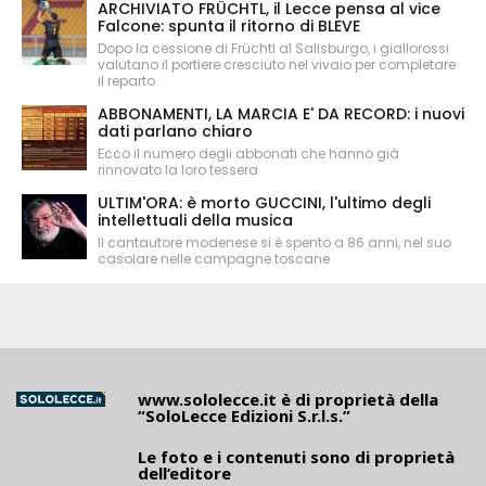
ARCHIVIATO FRÜCHTL, il Lecce pensa al vice
Falcone: spunta il ritorno di BLEVE
Dopo la cessione di Früchtl al Salisburgo, i giallorossi
valutano il portiere cresciuto nel vivaio per completare
il reparto.
ABBONAMENTI, LA MARCIA E' DA RECORD: i nuovi
dati parlano chiaro
Ecco il numero degli abbonati che hanno già
rinnovato la loro tessera
ULTIM'ORA: è morto GUCCINI, l'ultimo degli
intellettuali della musica
Il cantautore modenese si è spento a 86 anni, nel suo
casolare nelle campagne toscane
www.sololecce.it
è di proprietà della
“SoloLecce Edizioni S.r.l.s.”
Le foto e i contenuti sono di proprietà
dell’editore