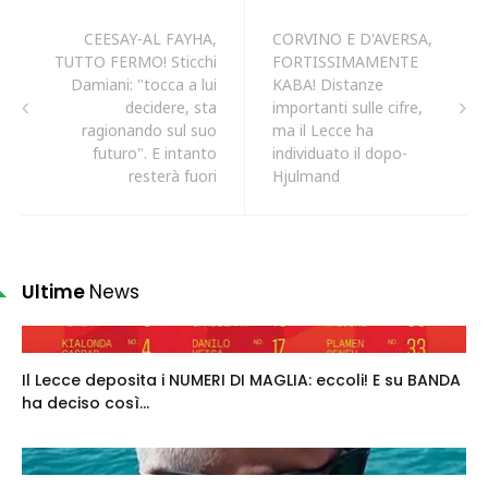
CEESAY-AL FAYHA,
CORVINO E D'AVERSA,
TUTTO FERMO! Sticchi
FORTISSIMAMENTE
Damiani: "tocca a lui
KABA! Distanze
decidere, sta
importanti sulle cifre,
ragionando sul suo
ma il Lecce ha
futuro". E intanto
individuato il dopo-
resterà fuori
Hjulmand
Ultime
News
Il Lecce deposita i NUMERI DI MAGLIA: eccoli! E su BANDA
ha deciso così...