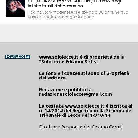
ULTIM'ORA: è morto GUCCINI, l'ultimo degli
intellettuali della musica
Il cantautore modenese si è spento a 86 anni, nel suo
casolare nelle campagne toscane
www.sololecce.it
è di proprietà della
“SoloLecce Edizioni S.r.l.s.”
Le foto e i contenuti sono di proprietà
dell’editore
Redazione e pubblicità:
redazionesololecce@gmail.com
La testata
www.sololecce.it
è iscritta al
n. 14/2014 del Registro della Stampa del
Tribunale di Lecce del 14/10/14
Direttore Responsabile Cosimo Carulli