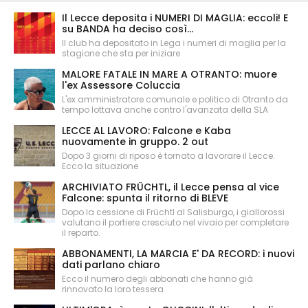
Il Lecce deposita i NUMERI DI MAGLIA: eccoli! E
su BANDA ha deciso così...
Il club ha depositato in Lega i numeri di maglia per la
stagione che sta per iniziare
MALORE FATALE IN MARE A OTRANTO: muore
l'ex Assessore Coluccia
L'ex amministratore comunale e politico di Otranto da
tempo lottava anche contro l'avanzata della SLA
LECCE AL LAVORO: Falcone e Kaba
nuovamente in gruppo. 2 out
Dopo 3 giorni di riposo è tornato a lavorare il Lecce.
Ecco la situazione
ARCHIVIATO FRÜCHTL, il Lecce pensa al vice
Falcone: spunta il ritorno di BLEVE
Dopo la cessione di Früchtl al Salisburgo, i giallorossi
valutano il portiere cresciuto nel vivaio per completare
il reparto.
ABBONAMENTI, LA MARCIA E' DA RECORD: i nuovi
dati parlano chiaro
Ecco il numero degli abbonati che hanno già
rinnovato la loro tessera