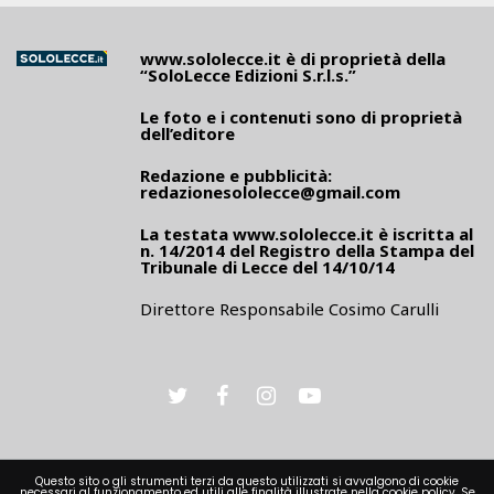
www.sololecce.it
è di proprietà della
“SoloLecce Edizioni S.r.l.s.”
Le foto e i contenuti sono di proprietà
dell’editore
Redazione e pubblicità:
redazionesololecce@gmail.com
La testata
www.sololecce.it
è iscritta al
n. 14/2014 del Registro della Stampa del
Tribunale di Lecce del 14/10/14
Direttore Responsabile Cosimo Carulli
Questo sito o gli strumenti terzi da questo utilizzati si avvalgono di cookie
necessari al funzionamento ed utili alle finalità illustrate nella cookie policy. Se