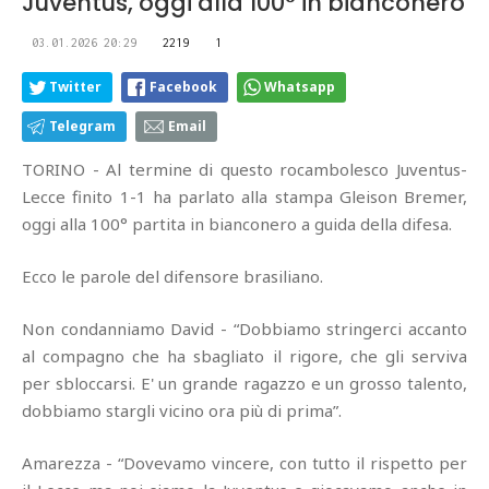
Juventus, oggi alla 100° in bianconero
03.01.2026 20:29
2219
1
Twitter
Facebook
Whatsapp
Telegram
Email
TORINO - Al termine di questo rocambolesco Juventus-
Lecce finito 1-1 ha parlato alla stampa Gleison Bremer,
oggi alla 100° partita in bianconero a guida della difesa.
Ecco le parole del difensore brasiliano.
Non condanniamo David - “Dobbiamo stringerci accanto
al compagno che ha sbagliato il rigore, che gli serviva
per sbloccarsi. E' un grande ragazzo e un grosso talento,
dobbiamo stargli vicino ora più di prima”.
Amarezza - “Dovevamo vincere, con tutto il rispetto per