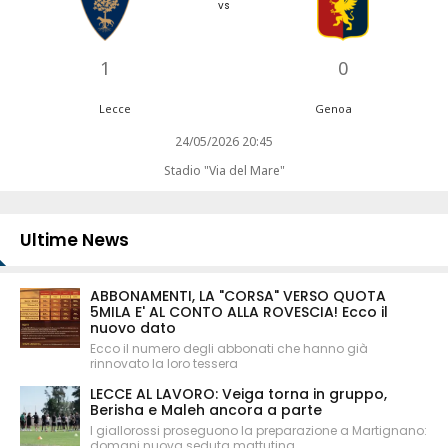
vs
1
0
Lecce
Genoa
24/05/2026 20:45
Stadio "Via del Mare"
Ultime News
ABBONAMENTI, LA "CORSA" VERSO QUOTA
5MILA E' AL CONTO ALLA ROVESCIA! Ecco il
nuovo dato
Ecco il numero degli abbonati che hanno già
rinnovato la loro tessera
LECCE AL LAVORO: Veiga torna in gruppo,
Berisha e Maleh ancora a parte
I giallorossi proseguono la preparazione a Martignano:
domani nuova seduta mattutina