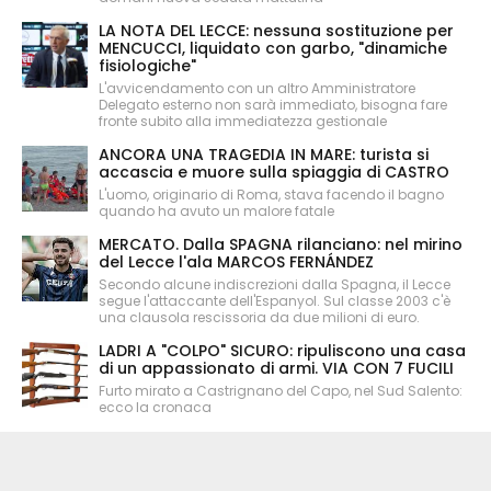
LA NOTA DEL LECCE: nessuna sostituzione per
MENCUCCI, liquidato con garbo, "dinamiche
fisiologiche"
L'avvicendamento con un altro Amministratore
Delegato esterno non sarà immediato, bisogna fare
fronte subito alla immediatezza gestionale
ANCORA UNA TRAGEDIA IN MARE: turista si
accascia e muore sulla spiaggia di CASTRO
L'uomo, originario di Roma, stava facendo il bagno
quando ha avuto un malore fatale
MERCATO. Dalla SPAGNA rilanciano: nel mirino
del Lecce l'ala MARCOS FERNÁNDEZ
Secondo alcune indiscrezioni dalla Spagna, il Lecce
segue l'attaccante dell'Espanyol. Sul classe 2003 c'è
una clausola rescissoria da due milioni di euro.
LADRI A "COLPO" SICURO: ripuliscono una casa
di un appassionato di armi. VIA CON 7 FUCILI
Furto mirato a Castrignano del Capo, nel Sud Salento:
ecco la cronaca