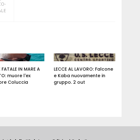
CO-
ALE
 FATALE IN MARE A
LECCE AL LAVORO: Falcone
O: muore l'ex
e Kaba nuovamente in
ore Coluccia
gruppo. 2 out