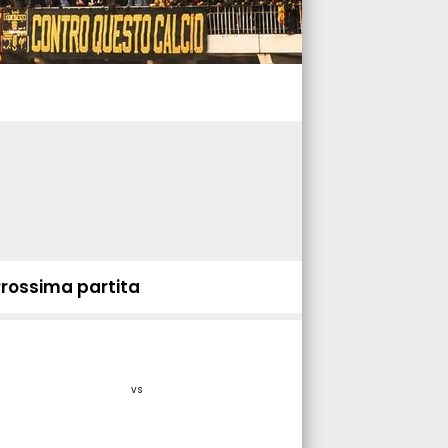
Prossima partita
vs