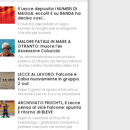
Il Lecce deposita i NUMERI DI
MAGLIA: eccoli! E su BANDA ha
deciso così...
Il club ha depositato in Lega i
numeri di maglia per la stagione
che sta per iniziare
MALORE FATALE IN MARE A
OTRANTO: muore l'ex
Assessore Coluccia
L'ex amministratore comunale e
politico di Otranto da tempo lottava
anche contro l'avanzata della SLA
LECCE AL LAVORO: Falcone e
Kaba nuovamente in gruppo.
2 out
Dopo 3 giorni di riposo è tornato a
lavorare il Lecce. Ecco la situazione
ARCHIVIATO FRÜCHTL, il Lecce
pensa al vice Falcone: spunta
il ritorno di BLEVE
Dopo la cessione di Früchtl al
Salisburgo, i giallorossi valutano il
portiere cresciuto nel vivaio per