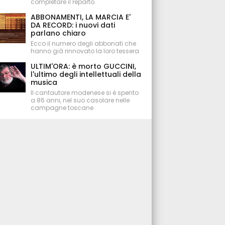
completare il reparto.
ABBONAMENTI, LA MARCIA E'
DA RECORD: i nuovi dati
parlano chiaro
Ecco il numero degli abbonati che
hanno già rinnovato la loro tessera
ULTIM'ORA: è morto GUCCINI,
l'ultimo degli intellettuali della
musica
Il cantautore modenese si è spento
a 86 anni, nel suo casolare nelle
campagne toscane