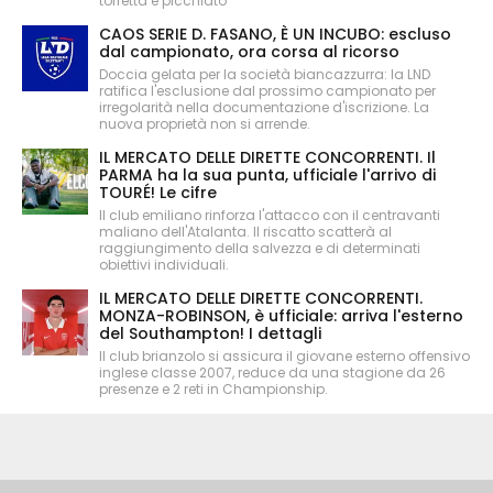
torretta e picchiato
CAOS SERIE D. FASANO, È UN INCUBO: escluso
dal campionato, ora corsa al ricorso
Doccia gelata per la società biancazzurra: la LND
ratifica l'esclusione dal prossimo campionato per
irregolarità nella documentazione d'iscrizione. La
nuova proprietà non si arrende.
IL MERCATO DELLE DIRETTE CONCORRENTI. Il
PARMA ha la sua punta, ufficiale l'arrivo di
TOURÉ! Le cifre
Il club emiliano rinforza l'attacco con il centravanti
maliano dell'Atalanta. Il riscatto scatterà al
raggiungimento della salvezza e di determinati
obiettivi individuali.
IL MERCATO DELLE DIRETTE CONCORRENTI.
MONZA-ROBINSON, è ufficiale: arriva l'esterno
del Southampton! I dettagli
Il club brianzolo si assicura il giovane esterno offensivo
inglese classe 2007, reduce da una stagione da 26
presenze e 2 reti in Championship.