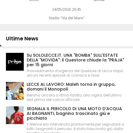
24/05/2026 20:45
Stadio "Via del Mare"
Ultime News
Su SOLOLECCE.IT. UNA "BOMBA" SULL'ESTATE
DELLA "MOVIDA": il Questore chiude la "PRAJA"
per 15 giorni
Provvedimento d'urgenza del Questore di Lecce dopo
alcuni recenti episodi di cronaca e risse
LECCE AL LAVORO: Maleh torna in gruppo,
domani il Monopoli
Berisha ancora a ritmo ridotto, alla vigilia dell'ultimo
test prima del calcio ufficiale
SEGNALA IL PERICOLO DI UNA MOTO D'ACQUA
AI BAGNANTI, bagnino trascinato giù e
picchiato
Il 18enne era intervenuto prontamente per segnalare a
tutti i bagnanti il pericolo: è stato trascinato giù dalla