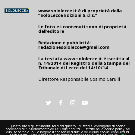
www.sololecce.it
è di proprietà della
“SoloLecce Edizioni S.r.l.s.”
Le foto e i contenuti sono di proprietà
dell’editore
Redazione e pubblicità:
redazionesololecce@gmail.com
La testata
www.sololecce.it
è iscritta al
n. 14/2014 del Registro della Stampa del
Tribunale di Lecce del 14/10/14
Direttore Responsabile Cosimo Carulli
Questo sito o gli strumenti terzi da questo utilizzati si avvalgono di cookie
necessari al funzionamento ed utili alle finalità illustrate nella cookie policy. Se
PRIVACY
vuoi saperne di più o negare il consenso a tutti o ad alcuni cookie, consulta la