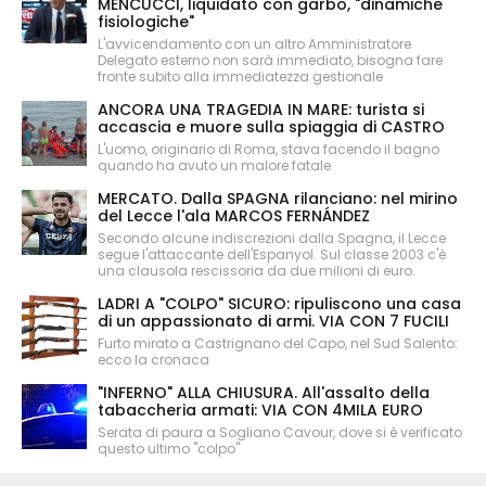
MENCUCCI, liquidato con garbo, "dinamiche
fisiologiche"
L'avvicendamento con un altro Amministratore
Delegato esterno non sarà immediato, bisogna fare
fronte subito alla immediatezza gestionale
ANCORA UNA TRAGEDIA IN MARE: turista si
accascia e muore sulla spiaggia di CASTRO
L'uomo, originario di Roma, stava facendo il bagno
quando ha avuto un malore fatale
MERCATO. Dalla SPAGNA rilanciano: nel mirino
del Lecce l'ala MARCOS FERNÁNDEZ
Secondo alcune indiscrezioni dalla Spagna, il Lecce
segue l'attaccante dell'Espanyol. Sul classe 2003 c'è
una clausola rescissoria da due milioni di euro.
LADRI A "COLPO" SICURO: ripuliscono una casa
di un appassionato di armi. VIA CON 7 FUCILI
Furto mirato a Castrignano del Capo, nel Sud Salento:
ecco la cronaca
"INFERNO" ALLA CHIUSURA. All'assalto della
tabaccheria armati: VIA CON 4MILA EURO
Serata di paura a Sogliano Cavour, dove si è verificato
questo ultimo "colpo"