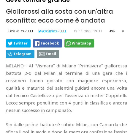
Giallorossi alla sosta con un'altra
sconfitta: ecco come è andata
COSIMO CARULLI
@COSIMOCARULLI
12.11.2023 19:17
498
0
Twitter
Facebook
Whatsapp
Telegram
Email
MILANO - Al “Vismara” di Milano “Primavera” giallorossa
battuta 2-0 dal Milan al termine di una gara che i
rossoneri hanno giocato con maggiore esperienza,
qualità e maturità dei salentini guidati ancora una volta
dal tecnico Castelluzzo per l'assenza di mister Coppitelli.
Lecce sempre penultimo con 4 punti in classifica e ancora
nessun successo in campionato.
Sin dalle prime battute è subito Milan, con Camarda che
sfiora il gol in avvio e dopo la mezz'ora confeziona l'assist