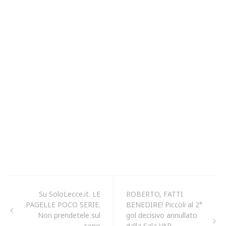
Su SoloLecce.it. LE
ROBERTO, FATTI
PAGELLE POCO SERIE.
BENEDIRE! Piccoli al 2°
Non prendetele sul
gol decisivo annullato
serio
dalla Sala VAR.