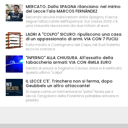
MERCATO. Dalla SPAGNA rilanciano: nel mirino
del Lecce l'ala MARCOS FERNÁNDEZ
Secondo alcune indiscrezioni dalla Spagna, il Lecce
segue l'attaccante dell'Espanyol. Sul classe 2003 c'è
una clausola rescissoria da due milioni di euro.
LADRI A "COLPO" SICURO: ripuliscono una casa
di un appassionato di armi. VIA CON 7 FUCILI
Furto mirato a Castrignano del Capo, nel Sud Salento:
ecco la cronaca
"INFERNO" ALLA CHIUSURA. All'assalto della
tabaccheria armati: VIA CON 4MILA EURO
Serata di paura a Sogliano Cavour, dove si è verificato
questo ultimo "colpo"
IL LECCE C'E'. Trinchera non si ferma, dopo
Geubbels un altro attaccante!
Si riapre come un tormentone la "pista" Nzola per il
Lecce: l'angolano della Fiorentina potrebbe arrivare in
prestito