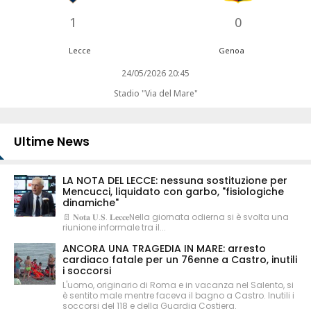
1
0
Lecce
Genoa
24/05/2026 20:45
Stadio "Via del Mare"
Ultime News
LA NOTA DEL LECCE: nessuna sostituzione per
Mencucci, liquidato con garbo, "fisiologiche
dinamiche"
📄 𝐍𝐨𝐭𝐚 𝐔.𝐒. 𝐋𝐞𝐜𝐜𝐞Nella giornata odierna si è svolta una
riunione informale tra il...
ANCORA UNA TRAGEDIA IN MARE: arresto
cardiaco fatale per un 76enne a Castro, inutili
i soccorsi
L'uomo, originario di Roma e in vacanza nel Salento, si
è sentito male mentre faceva il bagno a Castro. Inutili i
soccorsi del 118 e della Guardia Costiera.