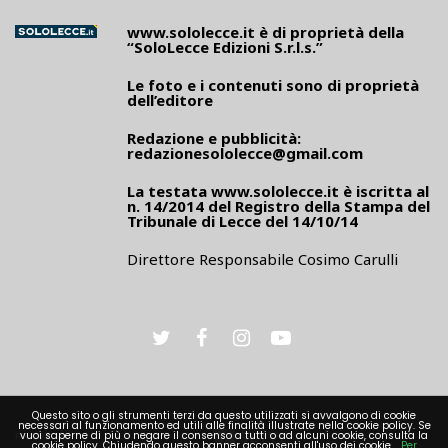
www.sololecce.it
è di proprietà della
“SoloLecce Edizioni S.r.l.s.”
Le foto e i contenuti sono di proprietà
dell’editore
Redazione e pubblicità:
redazionesololecce@gmail.com
La testata
www.sololecce.it
è iscritta al
n. 14/2014 del Registro della Stampa del
Tribunale di Lecce del 14/10/14
Direttore Responsabile Cosimo Carulli
Questo sito o gli strumenti terzi da questo utilizzati si avvalgono di cookie
necessari al funzionamento ed utili alle finalità illustrate nella cookie policy. Se
PRIVACY
vuoi saperne di più o negare il consenso a tutti o ad alcuni cookie, consulta la
cookie policy. Chiudendo questo banner acconsenti all'uso dei cookie.
Per