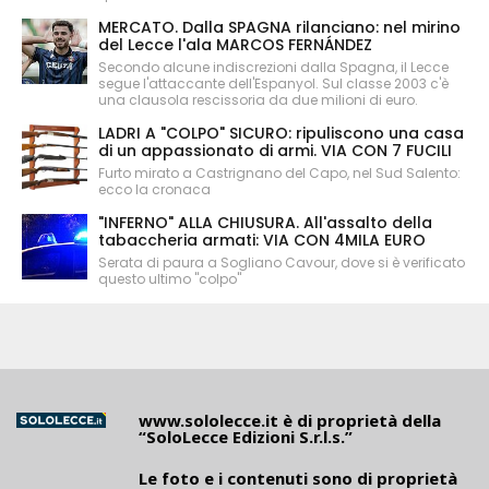
MERCATO. Dalla SPAGNA rilanciano: nel mirino
del Lecce l'ala MARCOS FERNÁNDEZ
Secondo alcune indiscrezioni dalla Spagna, il Lecce
segue l'attaccante dell'Espanyol. Sul classe 2003 c'è
una clausola rescissoria da due milioni di euro.
LADRI A "COLPO" SICURO: ripuliscono una casa
di un appassionato di armi. VIA CON 7 FUCILI
Furto mirato a Castrignano del Capo, nel Sud Salento:
ecco la cronaca
"INFERNO" ALLA CHIUSURA. All'assalto della
tabaccheria armati: VIA CON 4MILA EURO
Serata di paura a Sogliano Cavour, dove si è verificato
questo ultimo "colpo"
www.sololecce.it
è di proprietà della
“SoloLecce Edizioni S.r.l.s.”
Le foto e i contenuti sono di proprietà