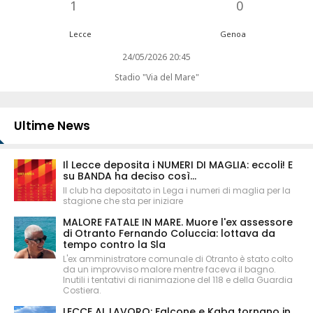
1
0
Lecce
Genoa
24/05/2026 20:45
Stadio "Via del Mare"
Ultime News
Il Lecce deposita i NUMERI DI MAGLIA: eccoli! E
su BANDA ha deciso così...
Il club ha depositato in Lega i numeri di maglia per la
stagione che sta per iniziare
MALORE FATALE IN MARE. Muore l'ex assessore
di Otranto Fernando Coluccia: lottava da
tempo contro la Sla
L'ex amministratore comunale di Otranto è stato colto
da un improvviso malore mentre faceva il bagno.
Inutili i tentativi di rianimazione del 118 e della Guardia
Costiera.
LECCE AL LAVORO: Falcone e Kaba tornano in