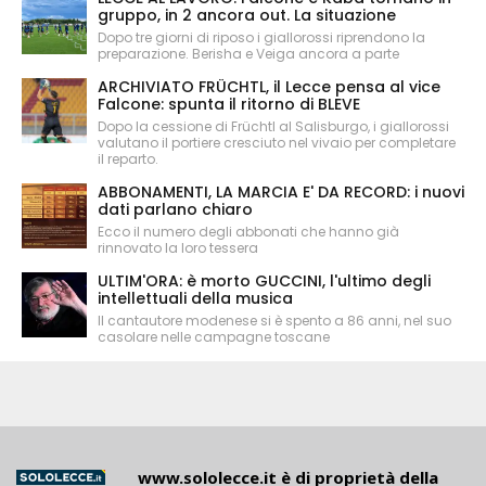
gruppo, in 2 ancora out. La situazione
Dopo tre giorni di riposo i giallorossi riprendono la
preparazione. Berisha e Veiga ancora a parte
ARCHIVIATO FRÜCHTL, il Lecce pensa al vice
Falcone: spunta il ritorno di BLEVE
Dopo la cessione di Früchtl al Salisburgo, i giallorossi
valutano il portiere cresciuto nel vivaio per completare
il reparto.
ABBONAMENTI, LA MARCIA E' DA RECORD: i nuovi
dati parlano chiaro
Ecco il numero degli abbonati che hanno già
rinnovato la loro tessera
ULTIM'ORA: è morto GUCCINI, l'ultimo degli
intellettuali della musica
Il cantautore modenese si è spento a 86 anni, nel suo
casolare nelle campagne toscane
www.sololecce.it
è di proprietà della