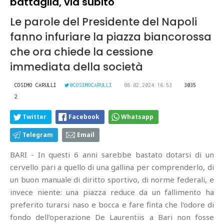
battaglia, via subito"
Le parole del Presidente del Napoli
fanno infuriare la piazza biancorossa
che ora chiede la cessione
immediata della società
COSIMO CARULLI
@COSIMOCARULLI
08.02.2024 16:53
3035
2
Twitter
Facebook
Whatsapp
Telegram
Email
BARI - In questi 6 anni sarebbe bastato dotarsi di un
cervello pari a quello di una gallina per comprenderlo, di
un buon manuale di diritto sportivo, di norme federali, e
invece niente: una piazza reduce da un fallimento ha
preferito turarsi naso e bocca e fare finta che l'odore di
fondo dell'operazione De Laurentiis a Bari non fosse